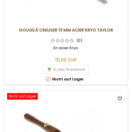
GOUGE À CREUSER 13 MM ACIER KRYO TAYLOR
(0)
En acier Kryo.
111,00 CHF
In den Warenkorb


Nicht auf Lager
Nicht auf Lager
favorite_border