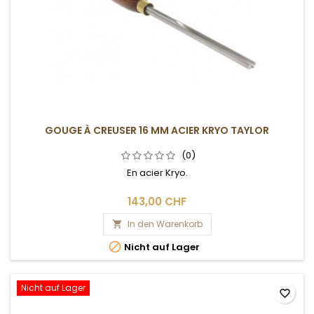
GOUGE À CREUSER 16 MM ACIER KRYO TAYLOR
(0)
En acier Kryo.
143,00 CHF
In den Warenkorb


Nicht auf Lager
Nicht auf Lager
favorite_border