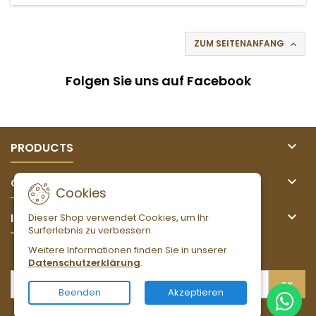
ZUM SEITENANFANG

Folgen Sie uns auf Facebook

PRODUCTS

OUR COMPANY
Cookies

IHR KONTO
Dieser Shop verwendet Cookies, um Ihr
Surferlebnis zu verbessern.
Weitere Informationen finden Sie in unserer
NEWSLETTER
Datenschutzerklärung
.
Beenden
Akzeptieren