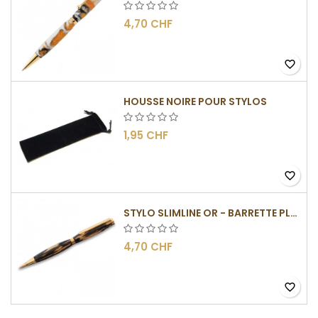
4,70 CHF
favorite_border
HOUSSE NOIRE POUR STYLOS
1,95 CHF
favorite_border
STYLO SLIMLINE OR - BARRETTE PLATE
4,70 CHF
favorite_border