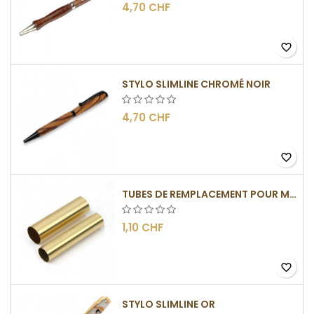
4,70 CHF
favorite_border
STYLO SLIMLINE CHROMÉ NOIR
4,70 CHF
favorite_border
TUBES DE REMPLACEMENT POUR MÉCANISMES SLIMLINE
1,10 CHF
favorite_border
STYLO SLIMLINE OR