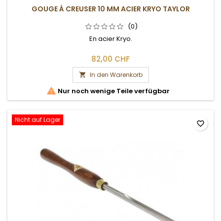
GOUGE À CREUSER 10 MM ACIER KRYO TAYLOR
(0)
En acier Kryo.
82,00 CHF
In den Warenkorb


Nur noch wenige Teile verfügbar
Nicht auf Lager
favorite_border