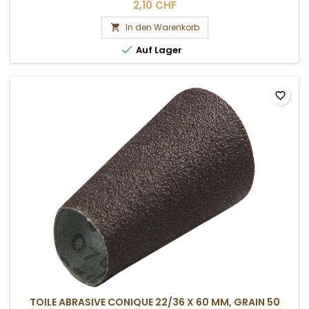
2,10 CHF
In den Warenkorb


Auf Lager
favorite_border
TOILE ABRASIVE CONIQUE 22/36 X 60 MM, GRAIN 50