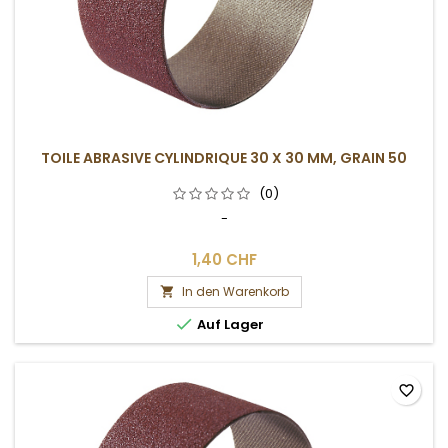
TOILE ABRASIVE CYLINDRIQUE 30 X 30 MM, GRAIN 50
(0)
-
1,40 CHF
In den Warenkorb


Auf Lager
favorite_border