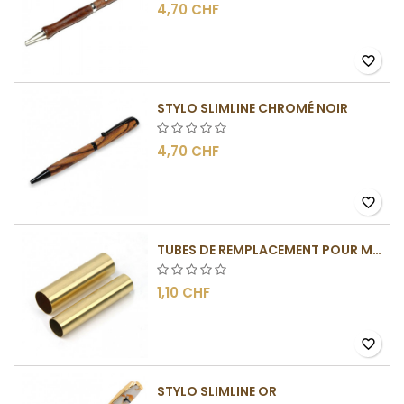
4,70 CHF
favorite_border
STYLO SLIMLINE CHROMÉ NOIR
4,70 CHF
favorite_border
TUBES DE REMPLACEMENT POUR MÉCANISMES SLIMLINE
1,10 CHF
favorite_border
STYLO SLIMLINE OR