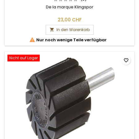
De la marque Klingspor
23,00 CHF
In den Warenkorb


Nur noch wenige Teile verfügbar
Nicht auf Lager
favorite_border