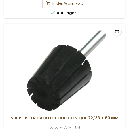
In den Warenkorb


Auf Lager
favorite_border
SUPPORT EN CAOUTCHOUC CONIQUE 22/36 X 60 MM
(0)