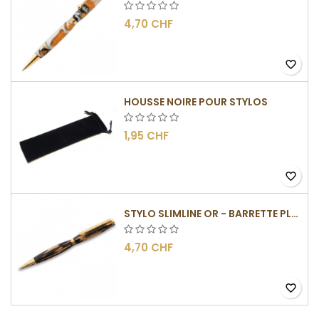
4,70 CHF
favorite_border
HOUSSE NOIRE POUR STYLOS
1,95 CHF
favorite_border
STYLO SLIMLINE OR - BARRETTE PLATE
4,70 CHF
favorite_border