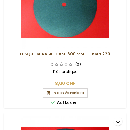
DISQUE ABRASIF DIAM. 300 MM - GRAIN 220
(0)
Très pratique
8,00 CHF
In den Warenkorb


Auf Lager
favorite_border