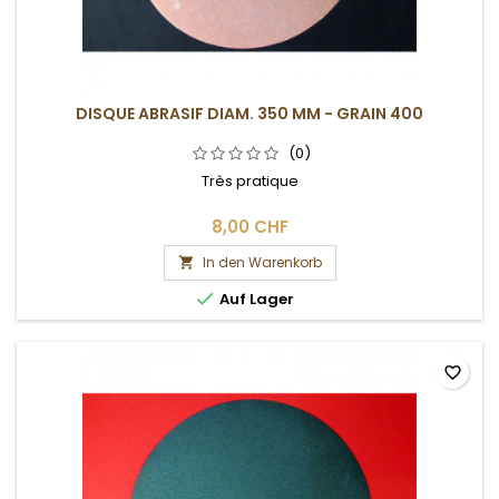
DISQUE ABRASIF DIAM. 350 MM - GRAIN 400
(0)
Très pratique
8,00 CHF
In den Warenkorb


Auf Lager
favorite_border