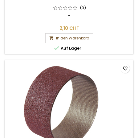
(0)
-
2,10 CHF
In den Warenkorb


Auf Lager
favorite_border