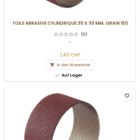
TOILE ABRASIVE CYLINDRIQUE 30 X 30 MM, GRAIN 150
(0)
-
1,40 CHF
In den Warenkorb


Auf Lager
favorite_border