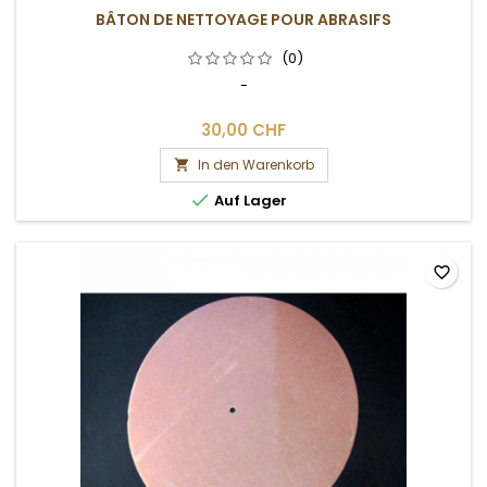
BÂTON DE NETTOYAGE POUR ABRASIFS
(0)
-
30,00 CHF
In den Warenkorb


Auf Lager
favorite_border