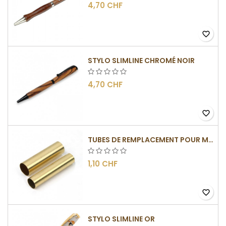
4,70 CHF
favorite_border
STYLO SLIMLINE CHROMÉ NOIR
4,70 CHF
favorite_border
TUBES DE REMPLACEMENT POUR MÉCANISMES SLIMLINE
1,10 CHF
favorite_border
STYLO SLIMLINE OR