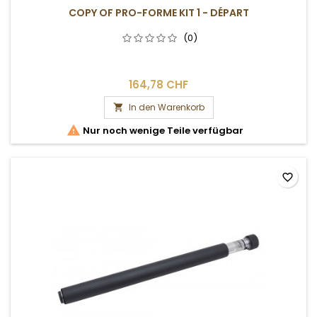
COPY OF PRO-FORME KIT 1 - DÉPART
(0)
164,78 CHF
In den Warenkorb


Nur noch wenige Teile verfügbar
favorite_border