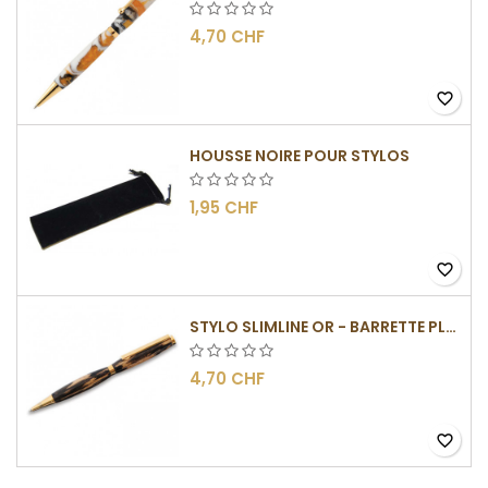
4,70 CHF
favorite_border
HOUSSE NOIRE POUR STYLOS
1,95 CHF
favorite_border
STYLO SLIMLINE OR - BARRETTE PLATE
4,70 CHF
favorite_border