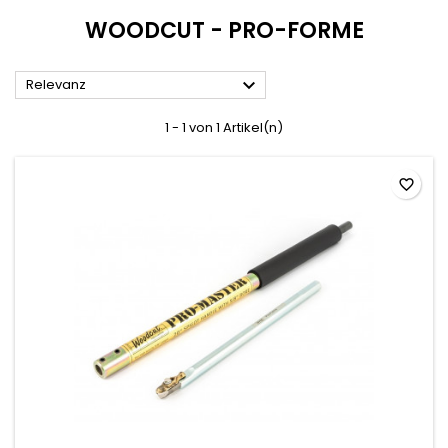
WOODCUT - PRO-FORME

Relevanz
1 - 1 von 1 Artikel(n)
favorite_border