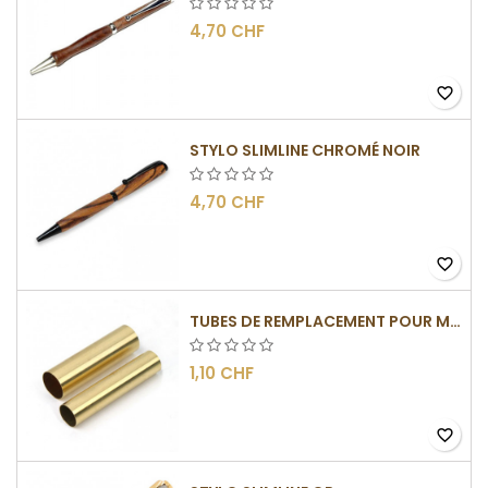
4,70 CHF
favorite_border
STYLO SLIMLINE CHROMÉ NOIR
4,70 CHF
favorite_border
TUBES DE REMPLACEMENT POUR MÉCANISMES SLIMLINE
1,10 CHF
favorite_border