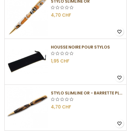
STYLO SLIMLINE OR
4,70 CHF
favorite_border
HOUSSE NOIRE POUR STYLOS
1,95 CHF
favorite_border
STYLO SLIMLINE OR - BARRETTE PLATE
4,70 CHF
favorite_border