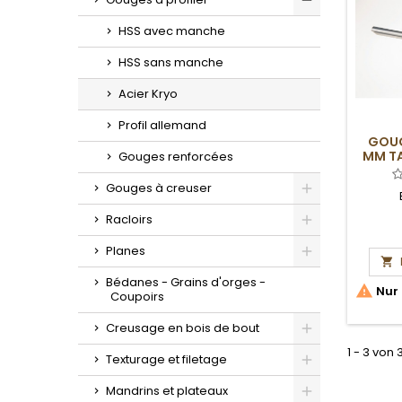
Toggle
HSS avec manche
HSS sans manche
Acier Kryo
Profil allemand
GOUG
MM TA
Gouges renforcées
Gouges à creuser
Toggle
Racloirs
Toggle
Planes

Toggle
Bédanes - Grains d'orges -

Nur 
Coupoirs
Creusage en bois de bout
Toggle
1 - 3 von 
Texturage et filetage
Toggle
Mandrins et plateaux