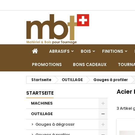
M
(
W
A
add_circle_outline
((
Si
Na
zu
STARTSEITE
ABRASIFS
BOIS
FINITIONS
PROMOTIONS
BONS CADEAUX
TOURNA
Startseite
OUTILLAGE
Gouges à profiler
Acier
STARTSEITE
MACHINES
3 Artikel
Toggle
OUTILLAGE
Toggle
Gouges à dégrossir
Toggle
Gouges à profiler