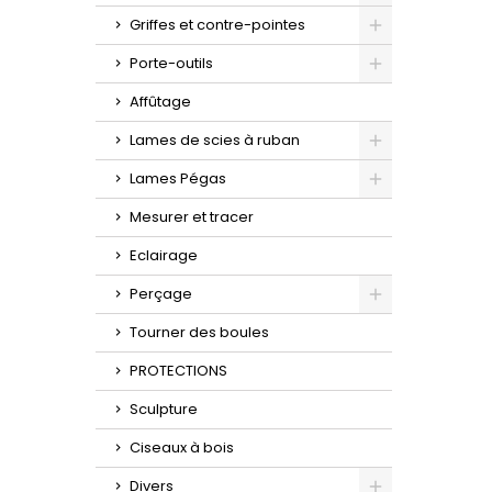
Toggle
Griffes et contre-pointes
Toggle
Porte-outils
Toggle
Affûtage
Lames de scies à ruban
Toggle
Lames Pégas
Toggle
Mesurer et tracer
Eclairage
Perçage
Toggle
Tourner des boules
PROTECTIONS
Sculpture
Ciseaux à bois
Divers