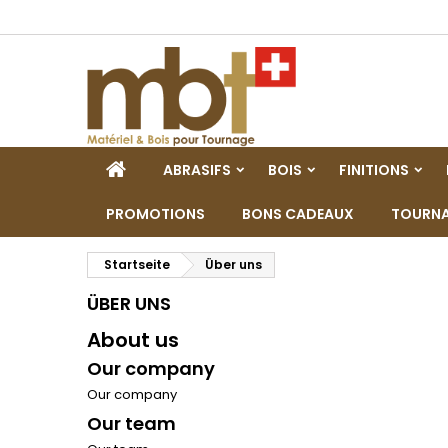
M
(
W
A
add_circle_outline
((
Si
Na
zu
STARTSEITE
ABRASIFS
BOIS
FINITIONS
PROMOTIONS
BONS CADEAUX
TOURNA
Startseite
Über uns
ÜBER UNS
About us
Our company
Our company
Our team