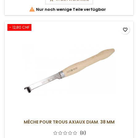

Nur noch wenige Teile verfügbar
- 12,80 CHF
favorite_border
MÈCHE POUR TROUS AXIAUX DIAM. 38 MM
(0)