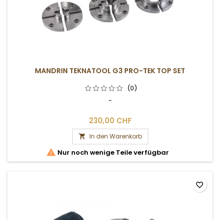
MANDRIN TEKNATOOL G3 PRO-TEK TOP SET
(0)
-
230,00 CHF
In den Warenkorb


Nur noch wenige Teile verfügbar
favorite_border