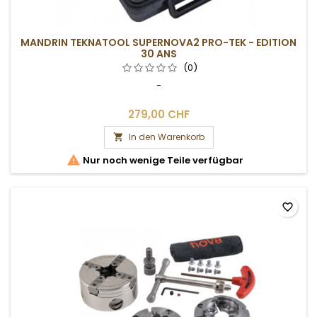
MANDRIN TEKNATOOL SUPERNOVA2 PRO-TEK - EDITION
30 ANS
(0)
-
279,00 CHF
In den Warenkorb


Nur noch wenige Teile verfügbar
favorite_border