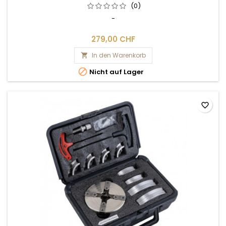
(0)
-
279,00 CHF
In den Warenkorb


Nicht auf Lager
favorite_border