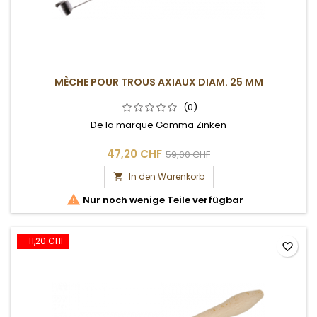
MÈCHE POUR TROUS AXIAUX DIAM. 25 MM
(0)
De la marque Gamma Zinken
47,20 CHF
59,00 CHF
In den Warenkorb


Nur noch wenige Teile verfügbar
- 11,20 CHF
favorite_border