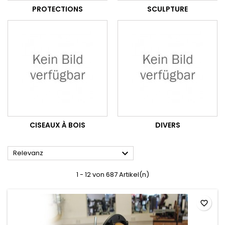
PROTECTIONS
SCULPTURE
CISEAUX À BOIS
DIVERS

Relevanz
1 - 12 von 687 Artikel(n)
favorite_border