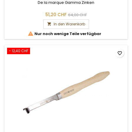
De la marque Gamma Zinken
51,20 CHF
64,00 CHF
In den Warenkorb


Nur noch wenige Teile verfügbar
- 12,40 CHF
favorite_border