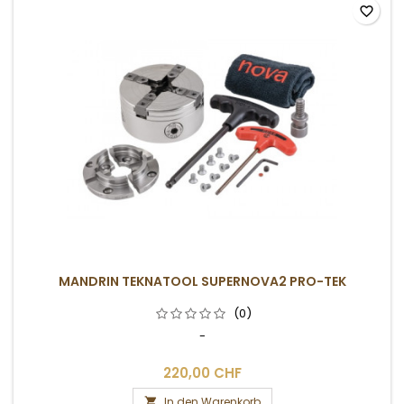
favorite_border
MANDRIN TEKNATOOL SUPERNOVA2 PRO-TEK
(0)
-
220,00 CHF
In den Warenkorb
