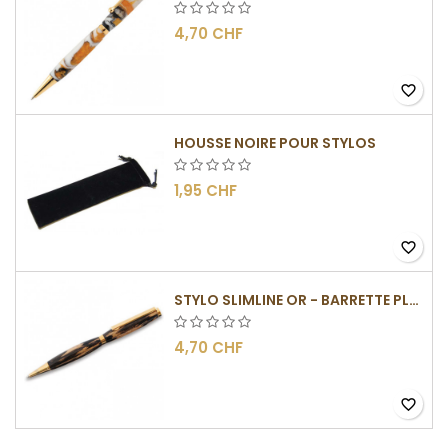
4,70 CHF
favorite_border
HOUSSE NOIRE POUR STYLOS
1,95 CHF
favorite_border
STYLO SLIMLINE OR - BARRETTE PLATE
4,70 CHF
favorite_border