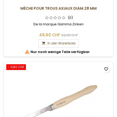
MÈCHE POUR TROUS AXIAUX DIAM.28 MM
(0)
De la marque Gamma Zinken
49,60 CHF
62,00 CHF
In den Warenkorb


Nur noch wenige Teile verfügbar
- 11,80 CHF
favorite_border