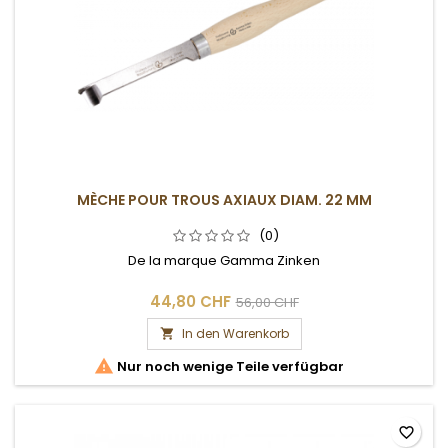
MÈCHE POUR TROUS AXIAUX DIAM. 22 MM
(0)
De la marque Gamma Zinken
44,80 CHF
56,00 CHF
In den Warenkorb


Nur noch wenige Teile verfügbar
favorite_border