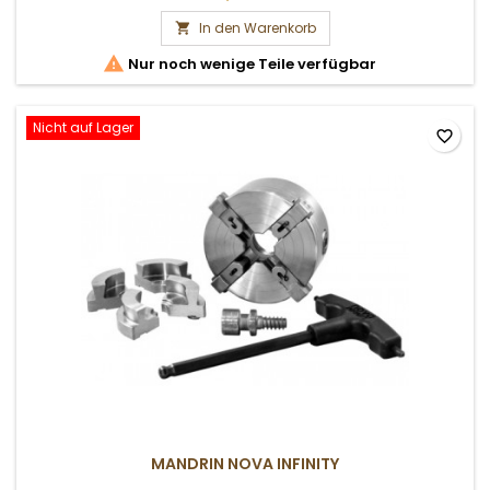
In den Warenkorb


Nur noch wenige Teile verfügbar
Nicht auf Lager
favorite_border
MANDRIN NOVA INFINITY