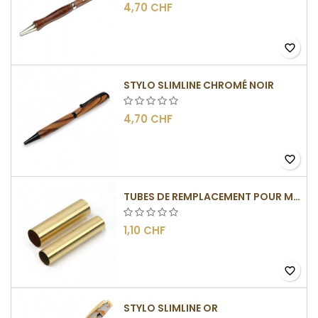
4,70 CHF
favorite_border
STYLO SLIMLINE CHROMÉ NOIR
4,70 CHF
favorite_border
TUBES DE REMPLACEMENT POUR MÉCANISMES SLIMLINE
1,10 CHF
favorite_border
STYLO SLIMLINE OR