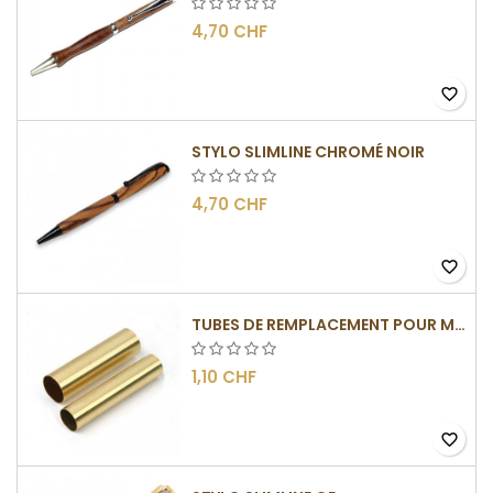
4,70 CHF
favorite_border
STYLO SLIMLINE CHROMÉ NOIR
4,70 CHF
favorite_border
TUBES DE REMPLACEMENT POUR MÉCANISMES SLIMLINE
1,10 CHF
favorite_border