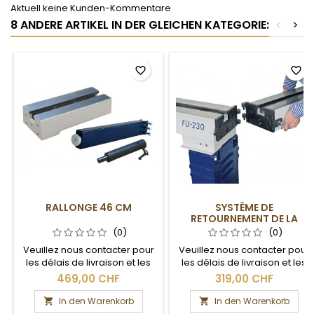
Aktuell keine Kunden-Kommentare
8 ANDERE ARTIKEL IN DER GLEICHEN KATEGORIE:
<
>
favorite_border
favorite_border
RALLONGE 46 CM
SYSTÈME DE
RETOURNEMENT DE LA
RALLONGE
(0)
(0)
Veuillez nous contacter pour
Veuillez nous contacter pour
les délais de livraison et les
les délais de livraison et les
frais de port.
frais de port.
469,00 CHF
319,00 CHF
In den Warenkorb
In den Warenkorb

