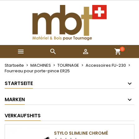
×
×
×
My wishlists
Wunschliste erstellen
Anmelden
Create new list
add_circle_outline
Sie müssen angemeldet sein, um Artikel Ihrer
Name der Wunschliste
Wunschliste hinzufügen zu können.
0



Abbrechen
Anmelden
Abbrechen
Wunschliste erstellen
Startseite
MACHINES
TOURNAGE
Accessoires FU-230
Fourreau pour porte-pince ER25
STARTSEITE
MARKEN
VERKAUFSHITS
STYLO SLIMLINE CHROMÉ