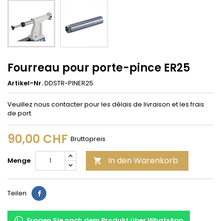
Fourreau pour porte-pince ER25
Artikel-Nr.
DDSTR-PINER25
Veuillez nous contacter pour les délais de livraison et les frais
de port.
90,00 CHF
Bruttopreis
In den Warenkorb
Menge

Teilen
Teilen
Fragen Sie nach dem Produkt über WhatsApp