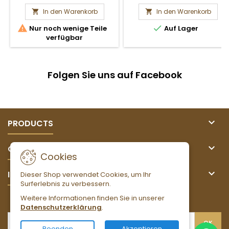
In den Warenkorb
In den Warenkorb




Nur noch wenige Teile
Auf Lager
verfügbar
Folgen Sie uns auf Facebook

PRODUCTS

OUR COMPANY
Cookies

IHR KONTO
Dieser Shop verwendet Cookies, um Ihr
Surferlebnis zu verbessern.
Weitere Informationen finden Sie in unserer
NEWSLETTER
Datenschutzerklärung
.
Beenden
Akzeptieren