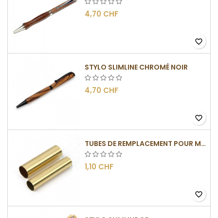
4,70 CHF
favorite_border
STYLO SLIMLINE CHROMÉ NOIR
4,70 CHF
favorite_border
TUBES DE REMPLACEMENT POUR MÉCANISMES SLIMLINE
1,10 CHF
favorite_border