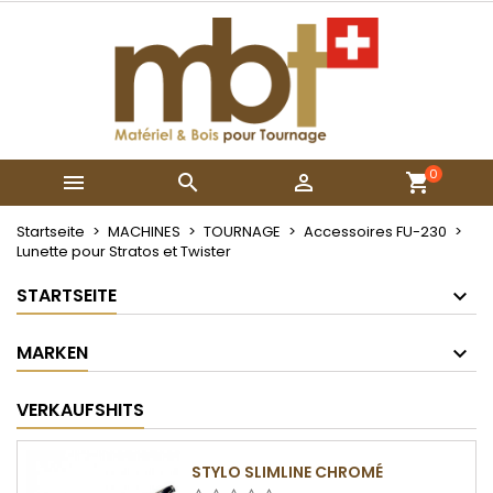
×
×
×
My wishlists
Wunschliste erstellen
Anmelden
Create new list
add_circle_outline
Sie müssen angemeldet sein, um Artikel Ihrer
Name der Wunschliste
Wunschliste hinzufügen zu können.
0



Abbrechen
Anmelden
Abbrechen
Wunschliste erstellen
Startseite
MACHINES
TOURNAGE
Accessoires FU-230
Lunette pour Stratos et Twister
STARTSEITE
MARKEN
VERKAUFSHITS
STYLO SLIMLINE CHROMÉ