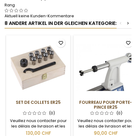
Rang
Aktuell keine Kunden-Kommentare
8 ANDERE ARTIKEL IN DER GLEICHEN KATEGORIE:
<
>
favorite_border
favorite_border
SET DE COLLETS ER25
FOURREAU POUR PORTE-
PINCE ER25
(0)
(0)
Veuillez nous contacter pour
Veuillez nous contacter pour
les délais de livraison et les
les délais de livraison et les
frais de port.
frais de port.
130,00 CHF
90,00 CHF