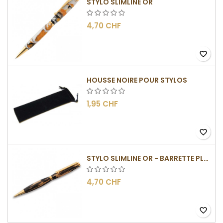
STYLO SLIMLINE OR
4,70 CHF
favorite_border
HOUSSE NOIRE POUR STYLOS
1,95 CHF
favorite_border
STYLO SLIMLINE OR - BARRETTE PLATE
4,70 CHF
favorite_border