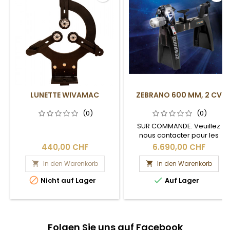
LUNETTE WIVAMAC
ZEBRANO 600 MM, 2 CV
(0)
(0)
SUR COMMANDE. Veuillez
nous contacter pour les
délais de livraison et les frais
440,00 CHF
6.690,00 CHF
de port.
In den Warenkorb
In den Warenkorb




Nicht auf Lager
Auf Lager
Folgen Sie uns auf Facebook