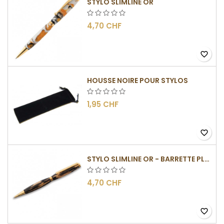
STYLO SLIMLINE OR
4,70 CHF
favorite_border
HOUSSE NOIRE POUR STYLOS
1,95 CHF
favorite_border
STYLO SLIMLINE OR - BARRETTE PLATE
4,70 CHF
favorite_border