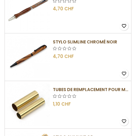
4,70 CHF
favorite_border
STYLO SLIMLINE CHROMÉ NOIR
4,70 CHF
favorite_border
TUBES DE REMPLACEMENT POUR MÉCANISMES SLIMLINE
1,10 CHF
favorite_border