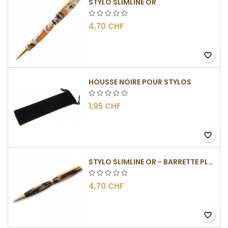
STYLO SLIMLINE OR
4,70 CHF
favorite_border
HOUSSE NOIRE POUR STYLOS
1,95 CHF
favorite_border
STYLO SLIMLINE OR - BARRETTE PLATE
4,70 CHF
favorite_border