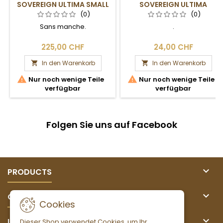
SOVEREIGN ULTIMA SMALL
SOVEREIGN ULTIMA
SANS MANCHE
MEDIUM
(0)
(0)
Sans manche.
.
225,00 CHF
24,00 CHF
In den Warenkorb
In den Warenkorb




Nur noch wenige Teile
Nur noch wenige Teile
verfügbar
verfügbar
Folgen Sie uns auf Facebook

PRODUCTS

OUR COMPANY
Cookies

IHR KONTO
Dieser Shop verwendet Cookies, um Ihr