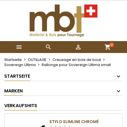
×
×
×
My wishlists
Wunschliste erstellen
Anmelden
Create new list
add_circle_outline
Sie müssen angemeldet sein, um Artikel Ihrer
Name der Wunschliste
Wunschliste hinzufügen zu können.
0



Abbrechen
Anmelden
Abbrechen
Wunschliste erstellen
Startseite
OUTILLAGE
Creusage en bois de bout
Sovereign Ultima
Rallonge pour Sovereign Ultima small
STARTSEITE
MARKEN
VERKAUFSHITS
STYLO SLIMLINE CHROMÉ