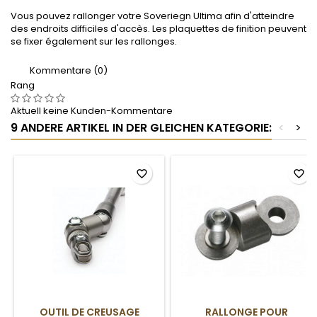
Vous pouvez rallonger votre Soveriegn Ultima afin d'atteindre
des endroits difficiles d'accès. Les plaquettes de finition peuvent
se fixer également sur les rallonges.
Kommentare (0)
Rang
Aktuell keine Kunden-Kommentare
9 ANDERE ARTIKEL IN DER GLEICHEN KATEGORIE:
<
>
favorite_border
favorite_border
OUTIL DE CREUSAGE
RALLONGE POUR