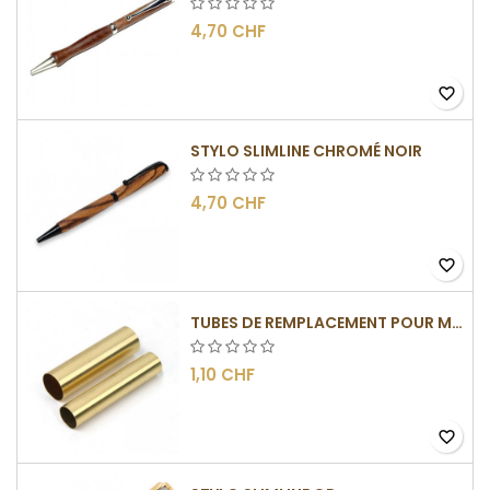
4,70 CHF
favorite_border
STYLO SLIMLINE CHROMÉ NOIR
4,70 CHF
favorite_border
TUBES DE REMPLACEMENT POUR MÉCANISMES SLIMLINE
1,10 CHF
favorite_border