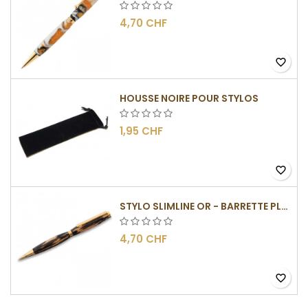
4,70 CHF
favorite_border
HOUSSE NOIRE POUR STYLOS
1,95 CHF
favorite_border
STYLO SLIMLINE OR - BARRETTE PLATE
4,70 CHF
favorite_border