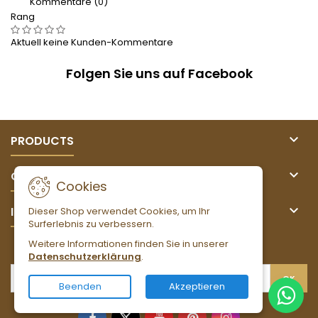
Kommentare (0)
Rang
Aktuell keine Kunden-Kommentare
Folgen Sie uns auf Facebook

PRODUCTS

OUR COMPANY
Cookies

IHR KONTO
Dieser Shop verwendet Cookies, um Ihr
Surferlebnis zu verbessern.
Weitere Informationen finden Sie in unserer
NEWSLETTER
Datenschutzerklärung
.
Beenden
Akzeptieren
Facebook
Twitter
YouTube
Pinterest
Instagram