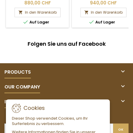
délais de livraison et les frais
délais de livraison et les frais
880,00 CHF
940,00 CHF
de port.
de port.
In den Warenkorb
In den Warenkorb




Auf Lager
Auf Lager
Folgen Sie uns auf Facebook

PRODUCTS

OUR COMPANY

IHR KONTO
Cookies
NEWSLETTER
Dieser Shop verwendet Cookies, um Ihr
Surferlebnis zu verbessern.
Weitere Informationen finden Sie in unserer