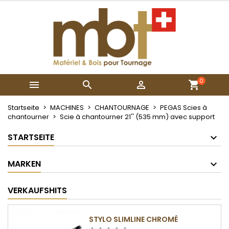
×
×
×
My wishlists
Wunschliste erstellen
Anmelden
Create new list
add_circle_outline
Sie müssen angemeldet sein, um Artikel Ihrer
Name der Wunschliste
Wunschliste hinzufügen zu können.
0



Abbrechen
Anmelden
Abbrechen
Wunschliste erstellen
Startseite
MACHINES
CHANTOURNAGE
PEGAS Scies à
chantourner
Scie à chantourner 21'' (535 mm) avec support
STARTSEITE
MARKEN
VERKAUFSHITS
STYLO SLIMLINE CHROMÉ