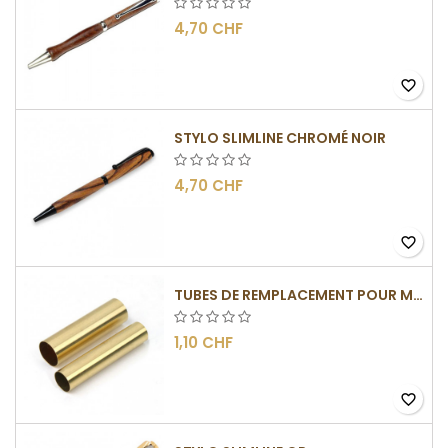
4,70 CHF
favorite_border
STYLO SLIMLINE CHROMÉ NOIR
4,70 CHF
favorite_border
TUBES DE REMPLACEMENT POUR MÉCANISMES SLIMLINE
1,10 CHF
favorite_border