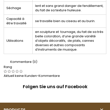
lent et sans grand danger de fendillement,
Séchage
du fait de sa texture huileuse.
Capacité à
se travaille bien au ciseau et au burin.
être travaillé
en sculpture et tournage, du fait de sa très
belle coloration, d’une grande variété
Utilisations
d’objets décoratifs, de plats, cannes
diverses et autres composants
d’instruments de musique.
Kommentare (0)
Rang
Aktuell keine Kunden-Kommentare
Folgen Sie uns auf Facebook

PRODUCTS