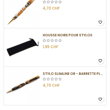
4,70 CHF
favorite_border
HOUSSE NOIRE POUR STYLOS
1,95 CHF
favorite_border
STYLO SLIMLINE OR - BARRETTE PLATE
4,70 CHF
favorite_border