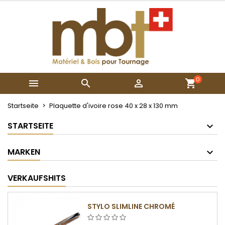
×
×
×
My wishlists
Wunschliste erstellen
Anmelden
Create new list
add_circle_outline
Sie müssen angemeldet sein, um Artikel Ihrer
Name der Wunschliste
Wunschliste hinzufügen zu können.
0



Abbrechen
Anmelden
Abbrechen
Wunschliste erstellen
Startseite
Plaquette d'ivoire rose 40 x 28 x 130 mm
STARTSEITE
MARKEN
VERKAUFSHITS
STYLO SLIMLINE CHROMÉ