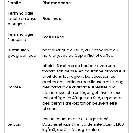
Famille
Rhamnaceae
Terminologie
locale du pays
Rooi ivoor
d’origine
Terminologie
Ivoire rose
française
Distribution
natif d’Afrique du Sud, du Zimbabwe au
géographique
nord et jusqu’au Cap à l’Est et au Sud.
atteint 15 mètres de hauteur avec une
frondaison dense, en couronne arrondie. Il
croît dans les régions boisées, sur les
pentes des collines rocailleuses et le long
L’arbre
des canaux de drainage. Il résiste à la
sécheresse et à un léger gel. L’ivore rose
est protégé en Afrique du Sud, cependant
des permis d’exploitation peuvent être
obtenus.
est de couleur rose à rouge foncé.
Le bois
L’aubier et jaunâtre. Sa densité atteint 1.100
kg/m3, après séchage naturel