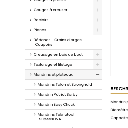
Toggle
Gouges à creuser
Toggle
Racloirs
Toggle
Planes
Toggle
Bédanes - Grains d'orges -
Coupoirs
Creusage en bois de bout
Toggle
Texturage et filetage
Toggle
Mandrins et plateaux
Toggle
Mandrins Talon et Stronghold
BESCHR
Mandrin Patriot Sorby
Mandrin 
Mandrin Easy Chuck
Diamètre
Mandrins Teknatool
Capacite 
SuperNOVA