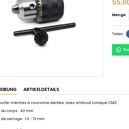
55,0
Menge
Teilen
Fr
EIBUNG
ARTIKELDETAILS
porte-mèches à couronne dentée, avec embout conique CM2.
 du corps : 42 mm
de serrage : 1.0 - 13 mm