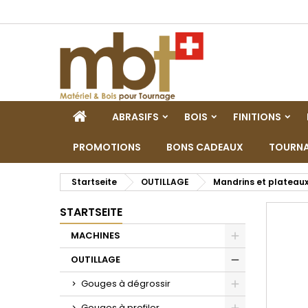
M
W
A
add_circle_outline
Si
Na
zu
STARTSEITE
ABRASIFS
BOIS
FINITIONS
PROMOTIONS
BONS CADEAUX
TOURNA
Startseite
OUTILLAGE
Mandrins et plateau
STARTSEITE
MACHINES
Toggle
OUTILLAGE
Toggle
Gouges à dégrossir
Toggle
Gouges à profiler