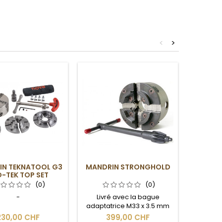
<
>
IN TEKNATOOL G3
MANDRIN STRONGHOLD
MANDR
-TEK TOP SET
(0)
(0)
-
Livré avec la bague
De la 
adaptatrice M33 x 3.5 mm
Tool
230,00 CHF
399,00 CHF
6