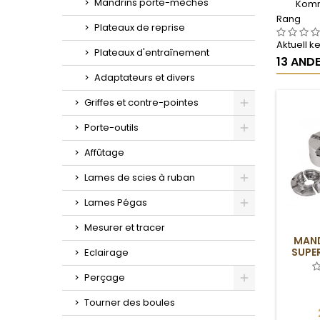
Mandrins porte-mèches
Komm
Rang
Plateaux de reprise
Aktuell 
Plateaux d'entraînement
13 ANDE
Adaptateurs et divers
Griffes et contre-pointes
Toggle
Porte-outils
Toggle
Affûtage
Lames de scies à ruban
Toggle
Lames Pégas
Toggle
Mesurer et tracer
MAND
SUPE
Eclairage
Perçage
Toggle
Tourner des boules