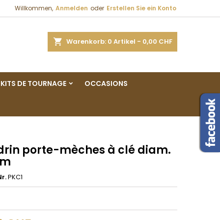
Willkommen,
Anmelden
oder
Erstellen Sie ein Konto
×
×
×
e
Warenkorb
0
Artikel -
0,00 CHF
gen
KITS DE TOURNAGE
OCCASIONS
n
n
rin porte-mèches à clé diam.
mm
r.
PKC1