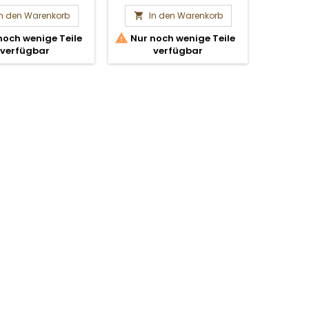
In den Warenkorb
In den Warenkorb
I




noch wenige Teile
Nur noch wenige Teile
Nur n
verfügbar
verfügbar