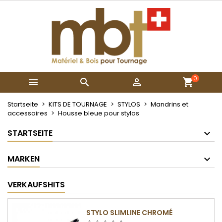
×
×
×
My wishlists
Wunschliste erstellen
Anmelden
Create new list
add_circle_outline
Sie müssen angemeldet sein, um Artikel Ihrer
Name der Wunschliste
Wunschliste hinzufügen zu können.
0



Abbrechen
Anmelden
Abbrechen
Wunschliste erstellen
Startseite
KITS DE TOURNAGE
STYLOS
Mandrins et
accessoires
Housse bleue pour stylos
STARTSEITE
MARKEN
VERKAUFSHITS
STYLO SLIMLINE CHROMÉ