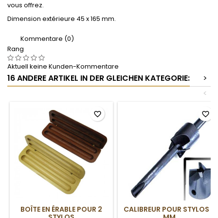
vous offrez.
Dimension extérieure 45 x 165 mm.
Kommentare (0)
Rang
Aktuell keine Kunden-Kommentare
16 ANDERE ARTIKEL IN DER GLEICHEN KATEGORIE:
>
<
favorite_border
favorite_border
BOÎTE EN ÉRABLE POUR 2
CALIBREUR POUR STYLOS 7
STYLOS
MM