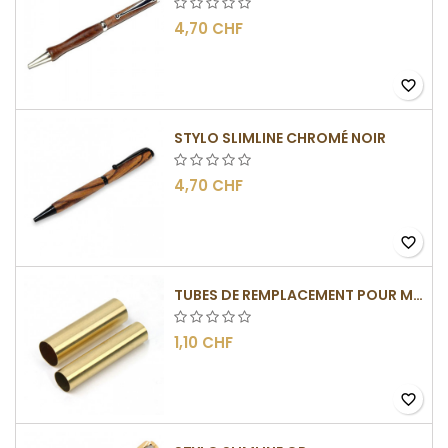
4,70 CHF
favorite_border
STYLO SLIMLINE CHROMÉ NOIR
4,70 CHF
favorite_border
TUBES DE REMPLACEMENT POUR MÉCANISMES SLIMLINE
1,10 CHF
favorite_border