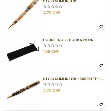
STYLO SLIMLINE OR
4,70 CHF
favorite_border
HOUSSE NOIRE POUR STYLOS
1,95 CHF
favorite_border
STYLO SLIMLINE OR - BARRETTE PLATE
4,70 CHF
favorite_border