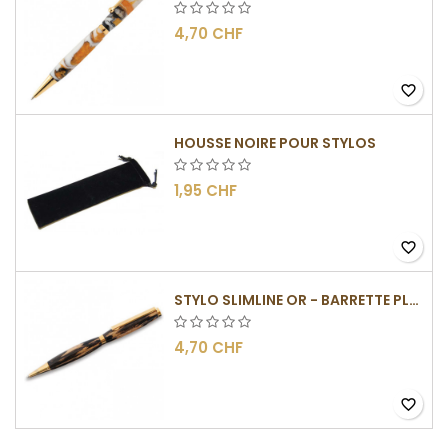
4,70 CHF
favorite_border
HOUSSE NOIRE POUR STYLOS
1,95 CHF
favorite_border
STYLO SLIMLINE OR - BARRETTE PLATE
4,70 CHF
favorite_border