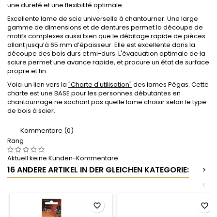
une dureté et une flexibilité optimale.
Excellente lame de scie universelle à chantourner. Une large
gamme de dimensions et de dentures permet la découpe de
motifs complexes aussi bien que le débitage rapide de pièces
allant jusqu’à 65 mm d’épaisseur. Elle est excellente dans la
découpe des bois durs et mi-durs. L'évacuation optimale de la
sciure permet une avance rapide, et procure un état de surface
propre et fin.
Voici un lien vers la
"Charte d'utilisation"
des lames Pégas. Cette
charte est une BASE pour les personnes débutantes en
chantournage ne sachant pas quelle lame choisir selon le type
de bois à scier.
Kommentare (0)
Rang
Aktuell keine Kunden-Kommentare
16 ANDERE ARTIKEL IN DER GLEICHEN KATEGORIE:
>
<
favorite_border
favorite_border