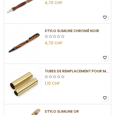
4,70 CHF
favorite_border
STYLO SLIMLINE CHROMÉ NOIR
4,70 CHF
favorite_border
TUBES DE REMPLACEMENT POUR MÉCANISMES SLIMLINE
1,10 CHF
favorite_border
STYLO SLIMLINE OR