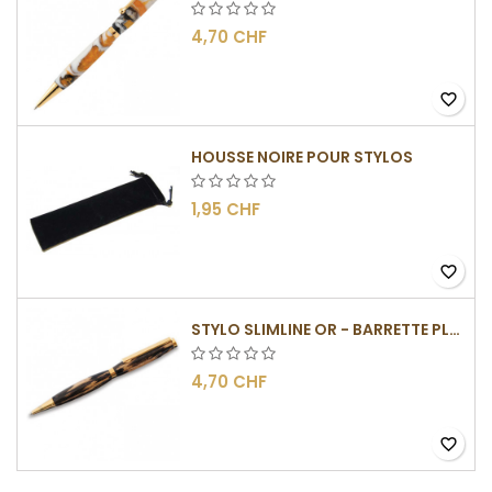
4,70 CHF
favorite_border
HOUSSE NOIRE POUR STYLOS
1,95 CHF
favorite_border
STYLO SLIMLINE OR - BARRETTE PLATE
4,70 CHF
favorite_border