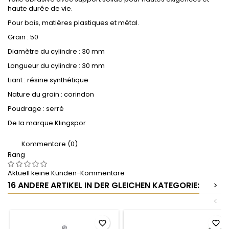
haute durée de vie.
Pour bois, matières plastiques et métal.
Grain : 50
Diamètre du cylindre : 30 mm
Longueur du cylindre : 30 mm
Liant : résine synthétique
Nature du grain : corindon
Poudrage : serré
De la marque Klingspor
Kommentare (0)
Rang
Aktuell keine Kunden-Kommentare
16 ANDERE ARTIKEL IN DER GLEICHEN KATEGORIE:
>
<
favorite_border
favorite_border