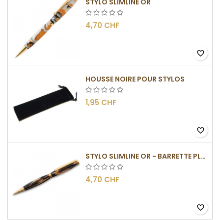
STYLO SLIMLINE OR
4,70 CHF
favorite_border
HOUSSE NOIRE POUR STYLOS
1,95 CHF
favorite_border
STYLO SLIMLINE OR - BARRETTE PLATE
4,70 CHF
favorite_border