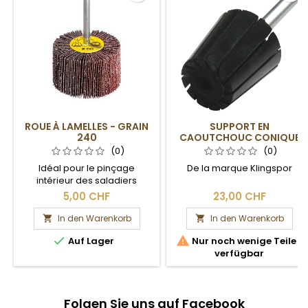
ROUE À LAMELLES - GRAIN
SUPPORT EN
240
CAOUTCHOUC CONIQUE
22/36 X 60 MM
(0)
(0)
Idéal pour le pinçage
De la marque Klingspor
intérieur des saladiers
5,00 CHF
23,00 CHF
In den Warenkorb
In den Warenkorb




Auf Lager
Nur noch wenige Teile
verfügbar
Folgen Sie uns auf Facebook