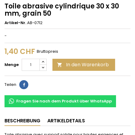
Toile abrasive cylindrique 30 x 30
mm, grain 50
Artikel-Nr.
AB-0712
-
1,40 CHF
Bruttopreis
In den Warenkorb
Menge

Teilen
Teilen
Fragen Sie nach dem Produkt über WhatsApp
BESCHREIBUNG
ARTIKELDETAILS
Toile abrasive avec support solide pour hautes exigences et