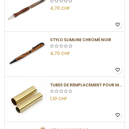
4,70 CHF
favorite_border
STYLO SLIMLINE CHROMÉ NOIR
4,70 CHF
favorite_border
TUBES DE REMPLACEMENT POUR MÉCANISMES SLIMLINE
1,10 CHF
favorite_border