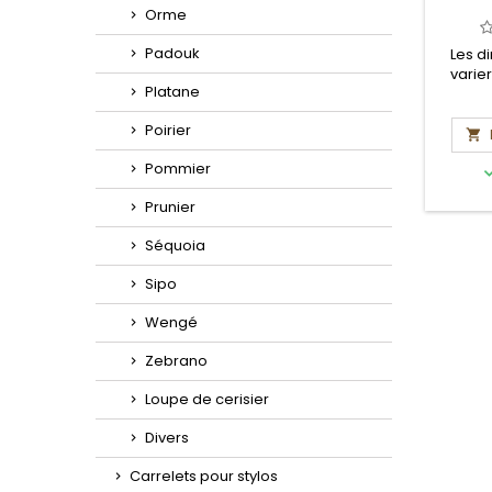
Orme
Padouk
Les d
varie
Platane
Poirier

Pommier
Prunier
Séquoia
Sipo
Wengé
Zebrano
Loupe de cerisier
Divers
Carrelets pour stylos