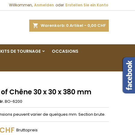
Willkommen,
Anmelden
oder
Erstellen Sie ein Konto
×
×
×
e
Warenkorb
0
Artikel -
0,00 CHF
gen
KITS DE TOURNAGE
OCCASIONS
n
n
 of Chêne 30 x 30 x 380 mm
r.
BO-6200
nsions peuvent varier de quelques mm. Section brute.
 CHF
Bruttopreis