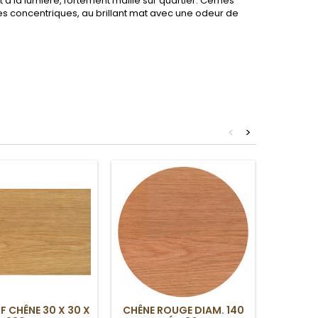
 à la lumière, fortement maillé sur quartier. Cernes
res concentriques, au brillant mat avec une odeur de
<
>
F CHÊNE 30 X 30 X
CHÊNE ROUGE DIAM. 140
COPY OF