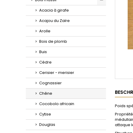
Toggle
Acacia à girafe
Acajou du Zaïre
Arolle
Bois de plomb
Buis
Cèdre
Cerisier - merisier
Cognassier
BESCHR
Chêne
Cocobolo africain
Poids spé
Cytise
Propriétés
médullaire
Douglas
attaque le