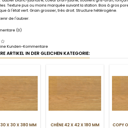
 : aubier blanc-jaunâtre, coeur brun-jaune, souvent gris-brun, fonçant
bles. Texture pus ou moins marquée suivant la station. Bois à gros po
que à l'état vert. Grain grossier, très droit. Structure hétérogène.
enir de l'aubier.
entare (0)
keine Kunden-Kommentare
RE ARTIKEL IN DER GLEICHEN KATEGORIE:
 30 X 30 X 380 MM
CHÊNE 42 X 42 X 180 MM
COPY O