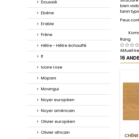
Structure
Doussié
bien visi
tanin typi
Ebène
Peux cont
Erable
Komm
Frêne
Rang
Hêtre - Hêtre échauffé
Aktuell 
If
16 ANDE
Ivoire rose
Mopani
Movingui
Noyer européen
Noyer américain
Olivier européen
Olivier africain
CHÊNE