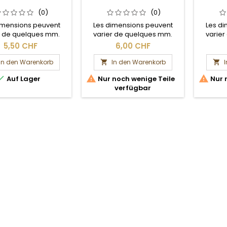
(0)
(0)
imensions peuvent
Les dimensions peuvent
Les d
r de quelques mm.
varier de quelques mm.
varie
Section brute.
Section brute.
S
5,50 CHF
6,00 CHF
In den Warenkorb
In den Warenkorb





Auf Lager
Nur noch wenige Teile
Nur 
verfügbar