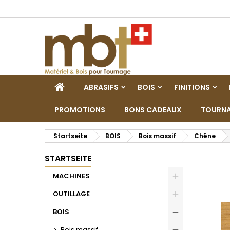
M
W
A
add_circle_outline
Si
Na
zu
STARTSEITE
ABRASIFS
BOIS
FINITIONS
PROMOTIONS
BONS CADEAUX
TOURNA
Startseite
BOIS
Bois massif
Chêne
STARTSEITE
MACHINES
Toggle
OUTILLAGE
Toggle
BOIS
Toggle
Bois massif