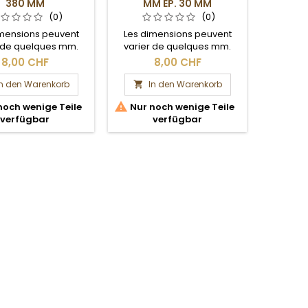
380 MM
MM ÉP. 30 MM
(0)
(0)
imensions peuvent
Les dimensions peuvent
Les di
r de quelques mm.
varier de quelques mm.
varier
ection brute.
Section brute.
Se
8,00 CHF
8,00 CHF
In den Warenkorb
In den Warenkorb
I




noch wenige Teile
Nur noch wenige Teile
Nur n
verfügbar
verfügbar