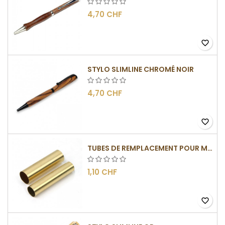
4,70 CHF
favorite_border
STYLO SLIMLINE CHROMÉ NOIR
4,70 CHF
favorite_border
TUBES DE REMPLACEMENT POUR MÉCANISMES SLIMLINE
1,10 CHF
favorite_border