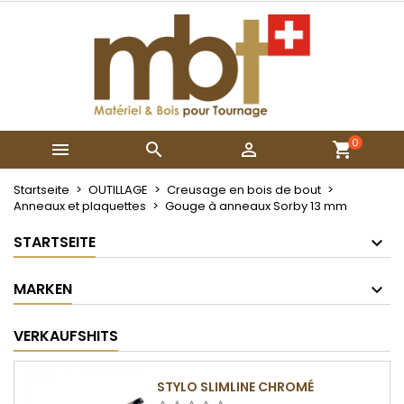
×
×
×
My wishlists
Wunschliste erstellen
Anmelden
Create new list
add_circle_outline
Sie müssen angemeldet sein, um Artikel Ihrer
Name der Wunschliste
Wunschliste hinzufügen zu können.
0



Abbrechen
Anmelden
Abbrechen
Wunschliste erstellen
Startseite
OUTILLAGE
Creusage en bois de bout
Anneaux et plaquettes
Gouge à anneaux Sorby 13 mm
STARTSEITE
MARKEN
VERKAUFSHITS
STYLO SLIMLINE CHROMÉ