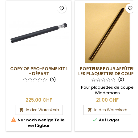
favorite_border
favorite_border
COPY OF PRO-FORME KIT 1
PORTEUSE POUR AFFÛTER
- DÉPART
LES PLAQUETTES DE COUPE
(0)
(0)
Pour plaquettes de coupe
Wiedemann
225,00 CHF
21,00 CHF
In den Warenkorb
In den Warenkorb




Nur noch wenige Teile
Auf Lager
verfügbar