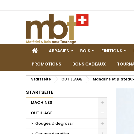
M
W
A
add_circle_outline
Si
Na
zu
STARTSEITE
ABRASIFS
BOIS
FINITIONS
PROMOTIONS
BONS CADEAUX
TOURNA
Startseite
OUTILLAGE
Mandrins et plateau
STARTSEITE
MACHINES
Toggle
OUTILLAGE
Toggle
Gouges à dégrossir
Toggle
Gouges à profiler