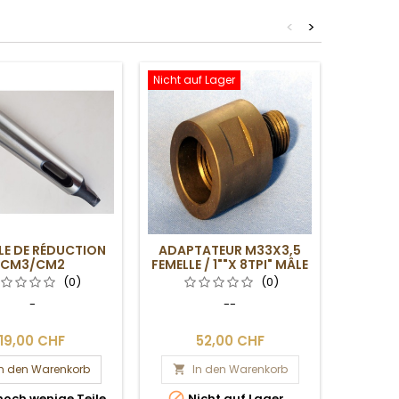
<
>
Nicht auf Lager
LE DE RÉDUCTION
ADAPTATEUR M33X3,5
VIS PO
CM3/CM2
FEMELLE / 1""X 8TPI" MÂLE
D
(0)
(0)
-
--
19,00 CHF
52,00 CHF
In den Warenkorb
In den Warenkorb
I




noch wenige Teile
Nicht auf Lager
Nur n