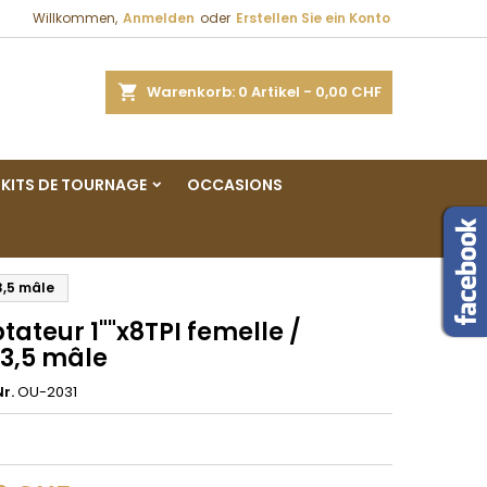
Willkommen,
Anmelden
oder
Erstellen Sie ein Konto
×
×
×
e
Warenkorb
0
Artikel -
0,00 CHF
gen
KITS DE TOURNAGE
OCCASIONS
n
n
3,5 mâle
ateur 1""x8TPI femelle /
3,5 mâle
r.
OU-2031