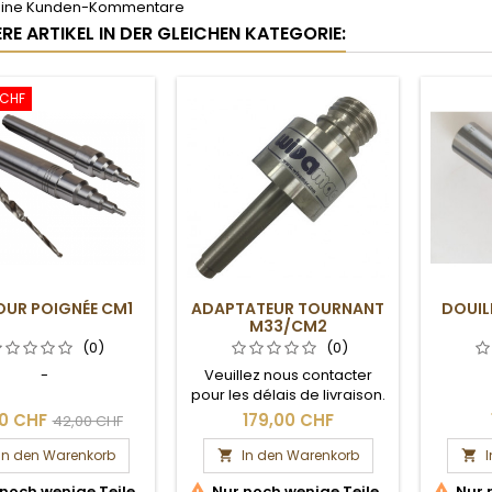
keine Kunden-Kommentare
RE ARTIKEL IN DER GLEICHEN KATEGORIE:
 CHF
OUR POIGNÉE CM1
ADAPTATEUR TOURNANT
DOUIL
M33/CM2
(0)
(0)
-
Veuillez nous contacter
pour les délais de livraison.
80 CHF
179,00 CHF
42,00 CHF
In den Warenkorb
In den Warenkorb




noch wenige Teile
Nur noch wenige Teile
Nur 