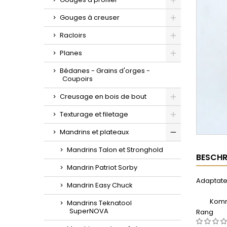
Toggle
Gouges à creuser
Toggle
Racloirs
Toggle
Planes
Toggle
Bédanes - Grains d'orges -
Coupoirs
Creusage en bois de bout
Toggle
Texturage et filetage
Toggle
Mandrins et plateaux
Toggle
Mandrins Talon et Stronghold
BESCHR
Mandrin Patriot Sorby
Adaptateu
Mandrin Easy Chuck
Komm
Mandrins Teknatool
SuperNOVA
Rang