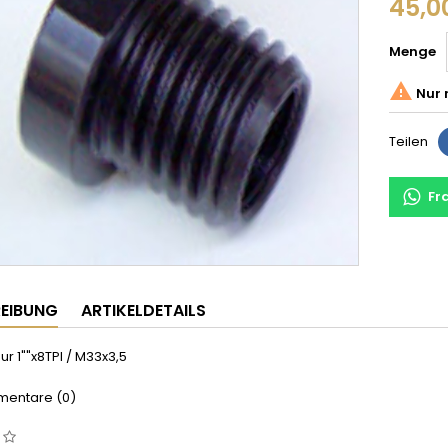
45,0
Menge

Nur 
Teilen
Fr
EIBUNG
ARTIKELDETAILS
r 1""x8TPI / M33x3,5
entare (0)