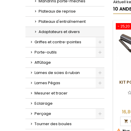
Mandrins porte-mèches
Aktuell 
10 ANDE
Plateaux de reprise
Plateaux d'entraînement
- 25,20
Adaptateurs et divers
Griffes et contre-pointes
Toggle
Porte-outils
Toggle
Affûtage
Lames de scies à ruban
Toggle
KIT P
Lames Pégas
Toggle
Mesurer et tracer
Eclairage
16,
Perçage
Toggle

Tourner des boules

Nur 