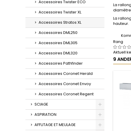
Accessoires Twister ECO
La rallon
diamètre
Accessoires Twister XL
La rallon
Accessoires Stratos XL
hauteur.
Accessoires DML250
Komm
Rang
Accessoires DML305
Aktuell 
Accessoires DML320
9 ANDER
Accessoires Pathfinder
Accessoires Coronet Herald
Accessoires Coronet Envoy
Accessoires Coronet Regent
SCIAGE
Toggle
ASPIRATION
Toggle
AFFUTAGE ET MEULAGE