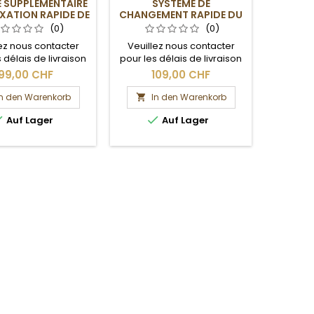
 SUPPLÉMENTAIRE
SYSTÈME DE
S
XATION RAPIDE DE
CHANGEMENT RAPIDE DU
RETOU
A RALLONGE
PORTE-OUTIL
(0)
(0)
ez nous contacter
Veuillez nous contacter
Veuill
 délais de livraison
pour les délais de livraison
pour les
es frais de port.
et les frais de port.
et l
99,00 CHF
109,00 CHF
4
In den Warenkorb
In den Warenkorb
I




Auf Lager
Auf Lager