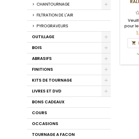
RAL
Toggle
CHANTOURNAGE
Toggle
FILTRATION DE L'AIR
Veuil
pour le
PYROGRAVEURS
et 
1
OUTILLAGE

Toggle
BOIS
Toggle
ABRASIFS
Toggle
FINITIONS
Toggle
KITS DE TOURNAGE
Toggle
LIVRES ET DVD
Toggle
BONS CADEAUX
COURS
OCCASIONS
TOURNAGE A FACON