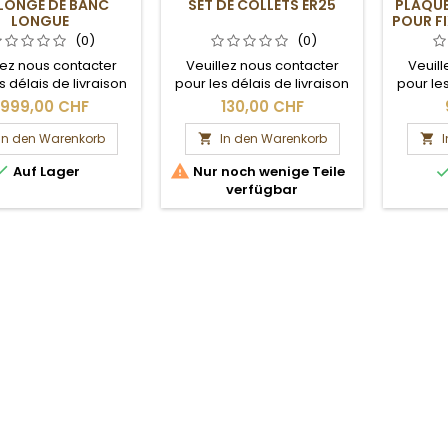
LONGE DE BANC
SET DE COLLETS ER25
PLAQUE
LONGUE
POUR FI
L
(0)
(0)
lez nous contacter
Veuillez nous contacter
Veuill
s délais de livraison
pour les délais de livraison
pour les
les frais de port.
et les frais de port.
et l
.999,00 CHF
130,00 CHF
In den Warenkorb
In den Warenkorb




Auf Lager
Nur noch wenige Teile
verfügbar