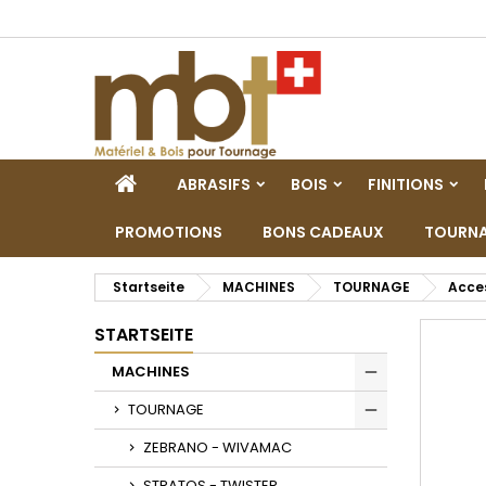
M
W
A
add_circle_outline
Si
Na
zu
STARTSEITE
ABRASIFS
BOIS
FINITIONS
PROMOTIONS
BONS CADEAUX
TOURNA
Startseite
MACHINES
TOURNAGE
Acces
STARTSEITE
MACHINES
Toggle
TOURNAGE
Toggle
ZEBRANO - WIVAMAC
STRATOS - TWISTER