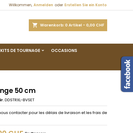
Willkommen,
Anmelden
oder
Erstellen Sie ein Konto
×
×
×
e
Warenkorb
0
Artikel -
0,00 CHF
gen
KITS DE TOURNAGE
OCCASIONS
n
n
onge 50 cm
r.
DDSTRXL-BVSET
nous contacter pour les délais de livraison et les frais de