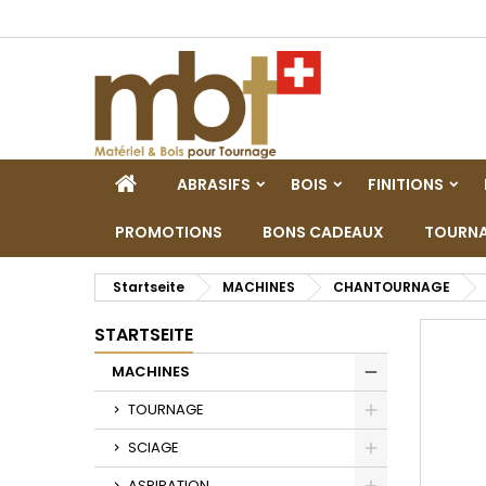
M
W
A
add_circle_outline
Si
Na
zu
STARTSEITE
ABRASIFS
BOIS
FINITIONS
PROMOTIONS
BONS CADEAUX
TOURNA
Startseite
MACHINES
CHANTOURNAGE
STARTSEITE
MACHINES
Toggle
TOURNAGE
Toggle
SCIAGE
Toggle
ASPIRATION