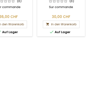
.5 MM, 6DPP
(0)
(0)
ur commande
Sur commande
SUR CO
nous c
déla
36,00 CHF
30,00 CHF
In den Warenkorb
In den Warenkorb
I




Auf Lager
Auf Lager