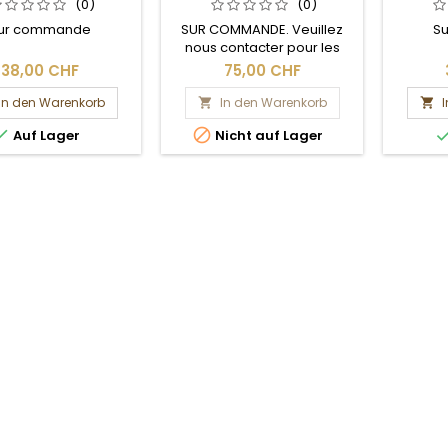
.5 MM, 4DPP
0
(0)
(0)
ur commande
SUR COMMANDE. Veuillez
S
nous contacter pour les
délais de livraison.
38,00 CHF
75,00 CHF
In den Warenkorb
In den Warenkorb




Auf Lager
Nicht auf Lager