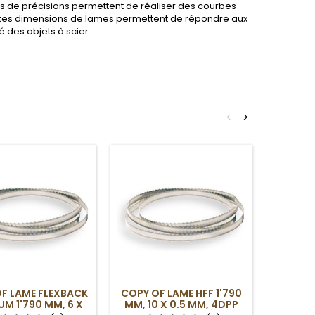
es de précisions permettent de réaliser des courbes
rentes dimensions de lames permettent de répondre aux
 des objets à scier.
<
>
F LAME FLEXBACK
COPY OF LAME HFF 1'790
COPY O
UM 1'790 MM, 6 X
MM, 10 X 0.5 MM, 4DPP
RUBA