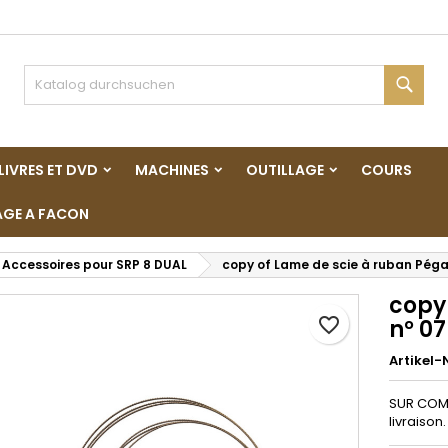
y wishlists
unschliste erstellen
nmelden
Such
Create new list
e müssen angemeldet sein, um Artikel Ihrer Wunschliste hinzufü
me der Wunschliste
 können.
LIVRES ET DVD
MACHINES
OUTILLAGE
COURS
Abbrechen
Anmelde
GE A FACON
Abbrechen
Wunschliste erstelle
Accessoires pour SRP 8 DUAL
copy of Lame de scie à ruban Péga
copy
favorite_border
n° 07
Artikel-N
SUR COMM
livraison.