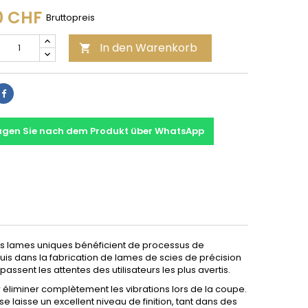
0 CHF
Bruttopreis
In den Warenkorb

Teilen
agen Sie nach dem Produkt über WhatsApp
Ces lames uniques bénéficient de processus de
quis dans la fabrication de lames de scies de précision
ent les attentes des utilisateurs les plus avertis.
liminer complètement les vibrations lors de la coupe.
e laisse un excellent niveau de finition, tant dans des