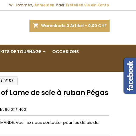
Willkommen,
Anmelden
oder
Erstellen Sie ein Konto
×
×
×
e
Warenkorb
0
Artikel -
0,00 CHF
gen
KITS DE TOURNAGE
OCCASIONS
n
n
s n° 07
 of Lame de scie à ruban Pégas
r.
90.011/1400
ANDE. Veuillez nous contacter pour les délais de