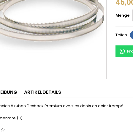
45,0
Menge
Teilen
Fr
EIBUNG
ARTIKELDETAILS
scies à ruban Flexback Premium avec les dents en acier trempé.
entare (0)