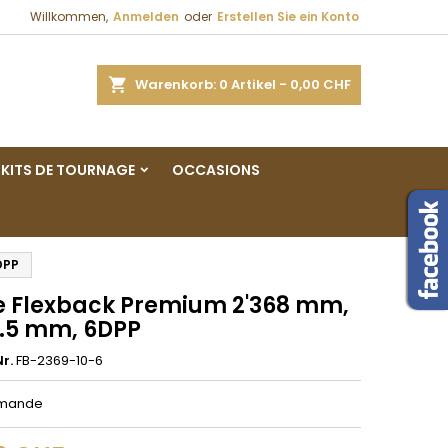
Willkommen,
Anmelden
oder
Erstellen Sie ein Konto
×
×
×
e
Warenkorb
0
Artikel -
0,00 CHF
gen
KITS DE TOURNAGE
OCCASIONS
n
n
DPP
 Flexback Premium 2'368 mm,
0.5 mm, 6DPP
r.
FB-2369-10-6
mmande