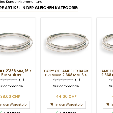
keine Kunden-Kommentare
RE ARTIKEL IN DER GLEICHEN KATEGORIE:
FF 2'368 MM, 16 X
COPY OF LAME FLEXBACK
LAME F
.5 MM, 4DPP
PREMIUM 2'368 MM, 6 X
2'368 
0.5 MM, 6DPP
(0)
(0)
ur commande
Sur commande
S
38,00 CHF
44,00 CHF
In den Warenkorb
In den Warenkorb




Auf Lager
Auf Lager