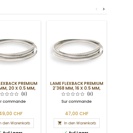
<
>
LEXBACK PREMIUM
LAME FLEXBACK PREMIUM
KIT D
MM, 20 X 0.5 MM,
2'368 MM, 16 X 0.5 MM,
P
4DPP
4DPP
(0)
(0)
ur commande
Sur commande
SUR CO
nous c
délais 
49,00 CHF
47,00 CHF
1
f
In den Warenkorb
In den Warenkorb
I




Auf Lager
Auf Lager