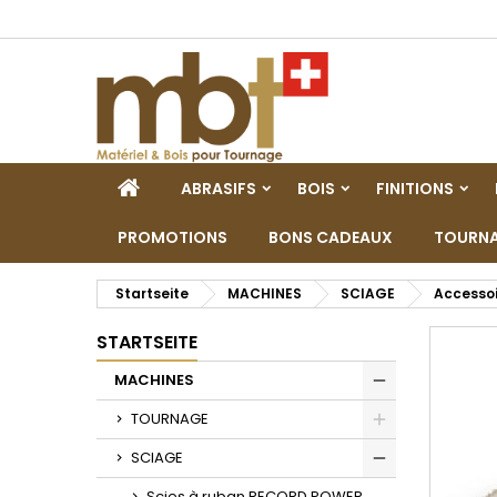
M
W
A
add_circle_outline
Si
Na
zu
STARTSEITE
ABRASIFS
BOIS
FINITIONS
PROMOTIONS
BONS CADEAUX
TOURNA
Startseite
MACHINES
SCIAGE
Accessoi
STARTSEITE
MACHINES
Toggle
TOURNAGE
Toggle
SCIAGE
Toggle
Scies à ruban RECORD POWER