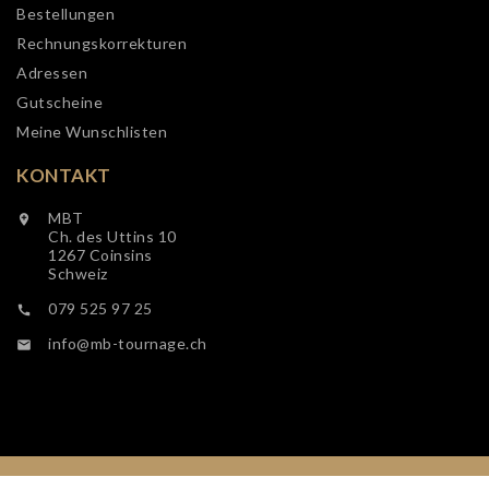
Bestellungen
Rechnungskorrekturen
Adressen
Gutscheine
Meine Wunschlisten
KONTAKT
MBT

Ch. des Uttins 10
1267 Coinsins
Schweiz
079 525 97 25

info@mb-tournage.ch

© 2019 - Ecommerce software by PrestaShop™