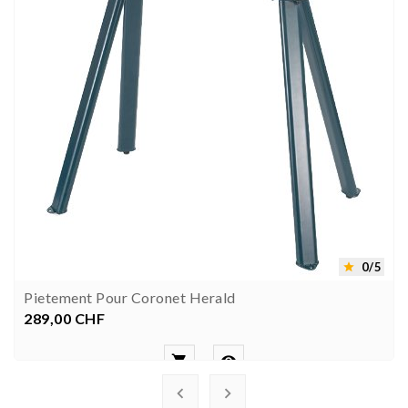
0/5

Pietement Pour Coronet Herald
289,00 CHF
Preis



