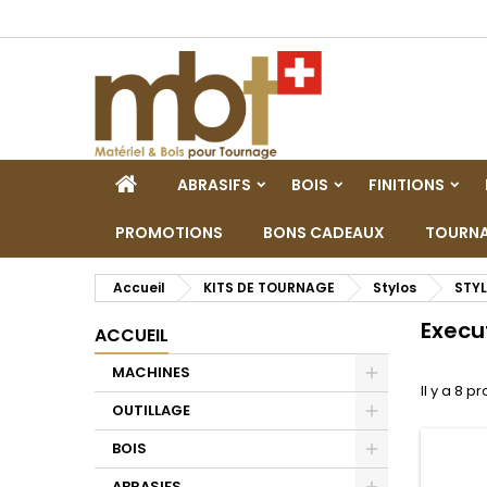
M
(
C
C
add_circle_outline
((
Vo
No
d'e
ACCUEIL
ABRASIFS
BOIS
FINITIONS
PROMOTIONS
BONS CADEAUX
TOURNA
Accueil
KITS DE TOURNAGE
Stylos
STY
Execu
ACCUEIL
MACHINES
Il y a 8 pr
Toggle
OUTILLAGE
Toggle
BOIS
Toggle
ABRASIFS