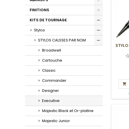
Toggle
FINITIONS
Toggle
KITS DE TOURNAGE
Toggle
Stylos
Toggle
STYLOS CALSSES PAR NOM
STYLO
Toggle
Broadwell
Cartouche
Classic
Commander

Designer
Executive
Majestic Black et Or-platine
Majestic Junior