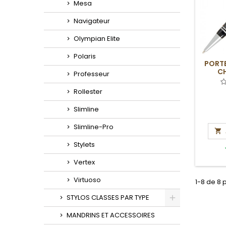
Mesa
Navigateur
Olympian Elite
Polaris
PORTE
C
Professeur
Rollester
Slimline
Slimline-Pro

Stylets
Vertex
Virtuoso
1-8 de 8 
STYLOS CLASSES PAR TYPE
Toggle
MANDRINS ET ACCESSOIRES