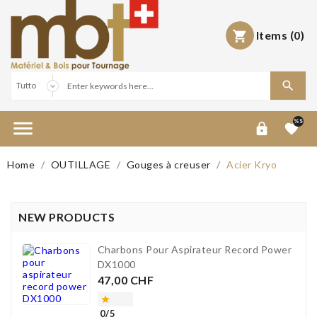
Items
(0)



%S


Home
OUTILLAGE
Gouges à creuser
Acier Kryo
NEW PRODUCTS
Charbons Pour Aspirateur Record Power
DX1000
Prezzo
47,00 CHF

0/5