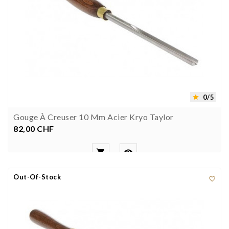
0/5

Gouge À Creuser 10 Mm Acier Kryo Taylor
82,00 CHF
Prezzo


Out-Of-Stock
