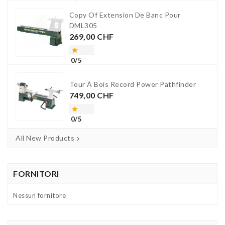
Copy Of Extension De Banc Pour
DML305
Prezzo
269,00 CHF

0/5
Tour À Bois Record Power Pathfinder
Prezzo
749,00 CHF

0/5
All New Products

FORNITORI
Nessun fornitore