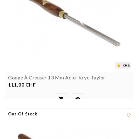
0/5

Gouge À Creuser 13 Mm Acier Kryo Taylor
111,00 CHF
Prezzo


Out-Of-Stock
