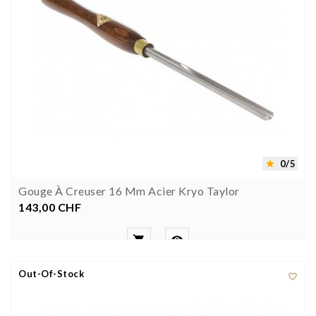
0/5

Gouge À Creuser 16 Mm Acier Kryo Taylor
143,00 CHF
Prezzo


Out-Of-Stock
