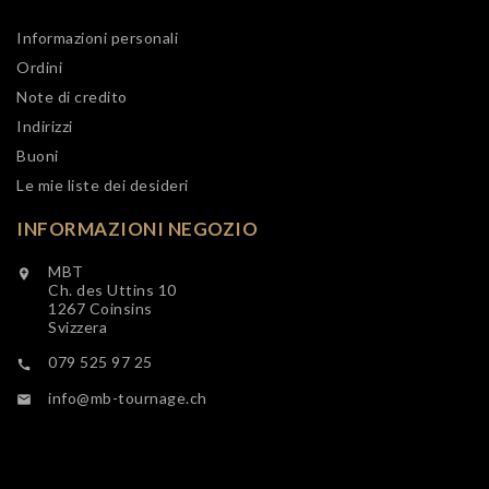
Informazioni personali
Ordini
Note di credito
Indirizzi
Buoni
Le mie liste dei desideri
INFORMAZIONI NEGOZIO
MBT

Ch. des Uttins 10
1267 Coinsins
Svizzera
079 525 97 25

info@mb-tournage.ch
