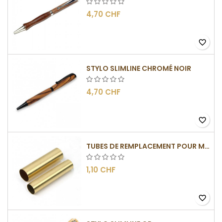
4,70 CHF
favorite_border
STYLO SLIMLINE CHROMÉ NOIR
4,70 CHF
favorite_border
TUBES DE REMPLACEMENT POUR MÉCANISME SLIMLINE
1,10 CHF
favorite_border