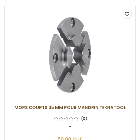
favorite_border
MORS COURTS 35 MM POUR MANDRIN TEKNATOOL
(0)
-
50,00 CHF