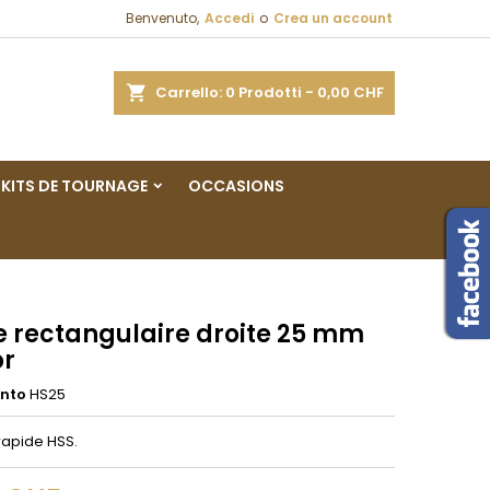
Benvenuto,
Accedi
o
Crea un account
×
×
×
a
Carrello
0
Prodotti -
0,00 CHF
sta
KITS DE TOURNAGE
OCCASIONS
i
i
e rectangulaire droite 25 mm
or
ento
HS25
rapide HSS.