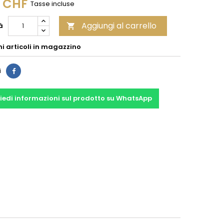
0 CHF
Tasse incluse
Aggiungi al carrello
à

mi articoli in magazzino
Condividi
i
iedi informazioni sul prodotto su WhatsApp