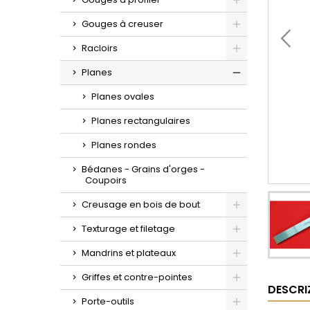
Toggle
Gouges à creuser
Toggle
Racloirs
Toggle
Planes
Toggle
Planes ovales
Planes rectangulaires
Planes rondes
Bédanes - Grains d'orges -
Coupoirs
Creusage en bois de bout
Toggle
Texturage et filetage
Toggle
Mandrins et plateaux
Toggle
Griffes et contre-pointes
DESCRI
Toggle
Porte-outils