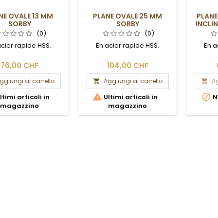
NE OVALE 13 MM
PLANE OVALE 25 MM
PLANE
SORBY
SORBY
INCLI
(0)
(0)
acier rapide HSS.
En acier rapide HSS.
En a
76,00 CHF
104,00 CHF
ggiungi al carrello
Aggiungi al carrello
Ag




ltimi articoli in
Ultimi articoli in
N
magazzino
magazzino