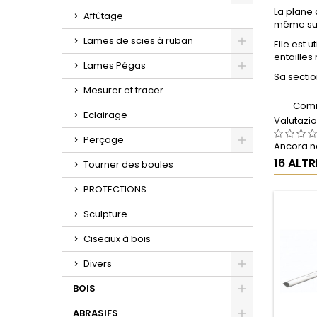
Toggle
La plane 
Affûtage
même sur 
Lames de scies à ruban
Elle est 
entailles
Toggle
Lames Pégas
Sa sectio
Toggle
Mesurer et tracer
Comm
Eclairage
Valutazi
Perçage
Ancora ne
Toggle
16 ALT
Tourner des boules
PROTECTIONS
Sculpture
Ciseaux à bois
Divers
Toggle
BOIS
Toggle
ABRASIFS