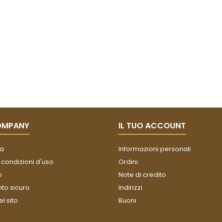
OMPANY
IL TUO ACCOUNT
a
Informazioni personali
 condizioni d'uso
Ordini
o
Note di credito
o sicuro
Indirizzi
l sito
Buoni