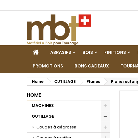
M
C
A
add_circle_outline
De
No
dei
HOME
ABRASIFS
BOIS
FINITIONS
PROMOTIONS
BONS CADEAUX
TOURNA
Home
OUTILLAGE
Planes
Plane rectang
HOME
MACHINES
Toggle
OUTILLAGE
Toggle
Gouges à dégrossir
Toggle
Gouges à profiler