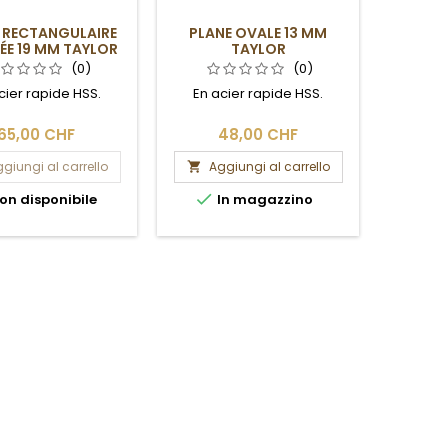
 RECTANGULAIRE
PLANE OVALE 13 MM
PLANE
NÉE 19 MM TAYLOR
TAYLOR
DROIT
(0)
(0)
cier rapide HSS.
En acier rapide HSS.
En ac
65,00 CHF
48,00 CHF
giungi al carrello
Aggiungi al carrello
Ag




on disponibile
In magazzino
Ult