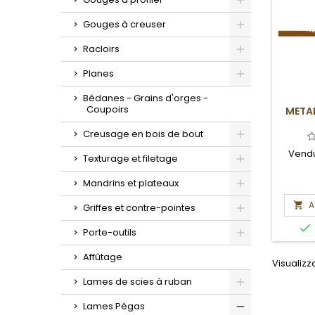
Toggle
Gouges à creuser
Toggle
Racloirs
Toggle
Planes
Toggle
Bédanes - Grains d'orges -
Coupoirs
METAL
Creusage en bois de bout
Toggle
Vendu
Texturage et filetage
Toggle
Mandrins et plateaux
Toggle
A

Griffes et contre-pointes
Toggle

Porte-outils
Toggle
Affûtage
Visualizza
Lames de scies à ruban
Toggle
Lames Pégas