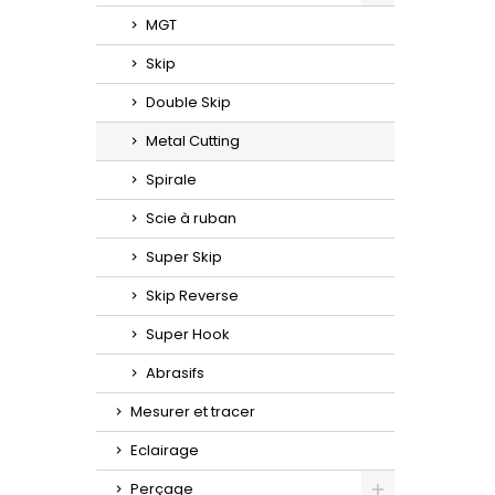
Toggle
MGT
Skip
Double Skip
Metal Cutting
Spirale
Scie à ruban
Super Skip
Skip Reverse
Super Hook
Abrasifs
Mesurer et tracer
Eclairage
Perçage