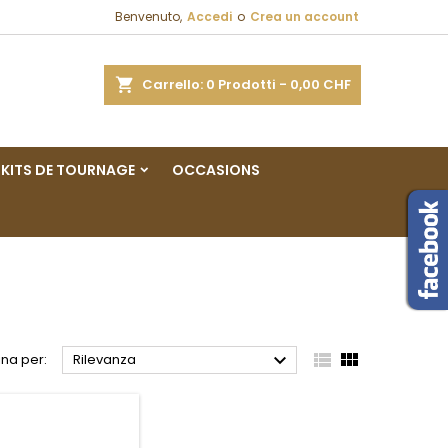
Benvenuto,
Accedi
o
Crea un account
×
×
×
×
a
Carrello
0
Prodotti -
0,00 CHF
sta
KITS DE TOURNAGE
OCCASIONS
)
i
i



na per:
Rilevanza