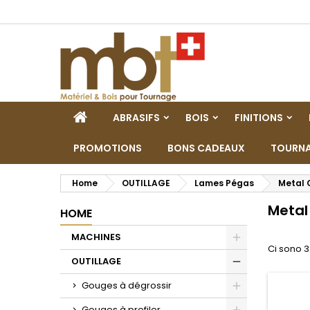
M
(
C
A
add_circle_outline
((
De
No
dei
HOME
ABRASIFS
BOIS
FINITIONS
PROMOTIONS
BONS CADEAUX
TOURNA
Home
OUTILLAGE
Lames Pégas
Metal 
Metal
HOME
MACHINES
Ci sono 3
Toggle
OUTILLAGE
Toggle
Gouges à dégrossir
Toggle
Gouges à profiler