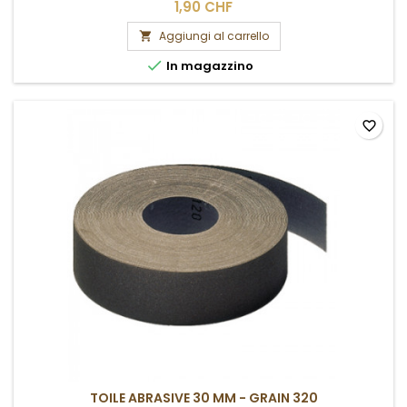
1,90 CHF
Aggiungi al carrello


In magazzino
favorite_border
TOILE ABRASIVE 30 MM - GRAIN 320