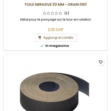
TOILE ABRASIVE 30 MM - GRAIN 060
(0)
Idéal pour le ponçage sur le tour en rotation
2,10 CHF
Aggiungi al carrello


In magazzino
favorite_border