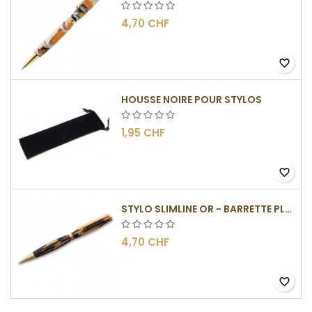
4,70 CHF
favorite_border
HOUSSE NOIRE POUR STYLOS
1,95 CHF
favorite_border
STYLO SLIMLINE OR - BARRETTE PLATE
4,70 CHF
favorite_border