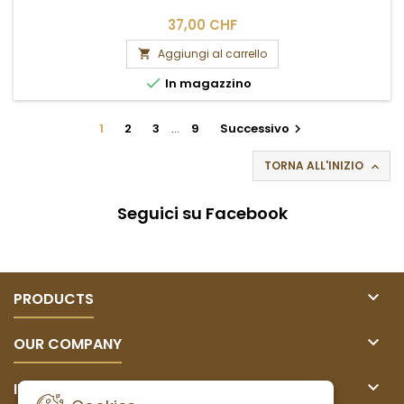
37,00 CHF
Aggiungi al carrello


In magazzino
1
2
3
…
9
Successivo

TORNA ALL'INIZIO

Seguici su Facebook

PRODUCTS

OUR COMPANY

IL TUO ACCOUNT