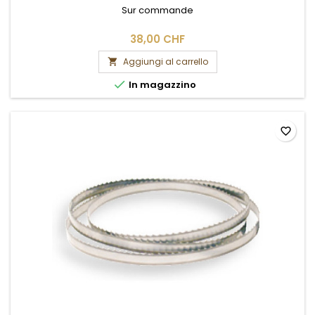
Sur commande
38,00 CHF
Aggiungi al carrello


In magazzino
favorite_border