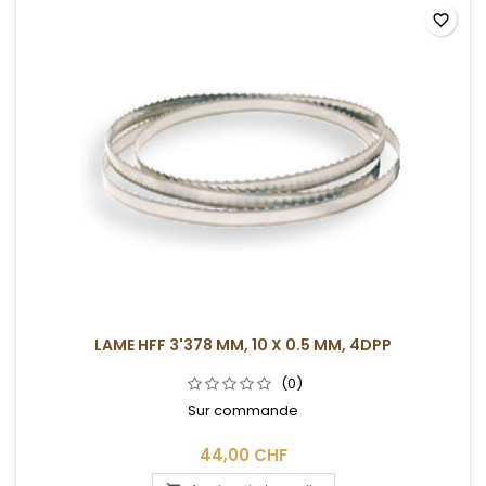
favorite_border
LAME HFF 3'378 MM, 10 X 0.5 MM, 4DPP
(0)
Sur commande
44,00 CHF