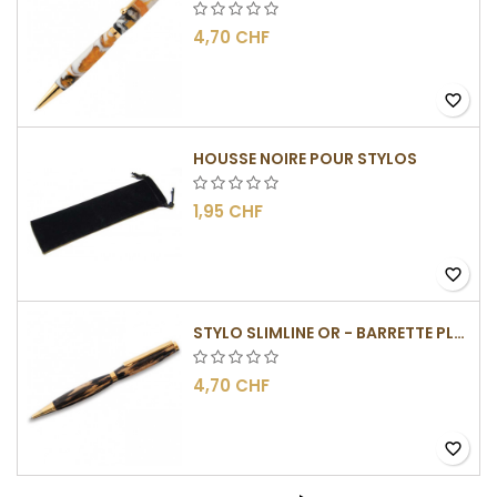
4,70 CHF
favorite_border
HOUSSE NOIRE POUR STYLOS
1,95 CHF
favorite_border
STYLO SLIMLINE OR - BARRETTE PLATE
4,70 CHF
favorite_border