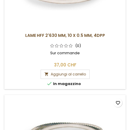
LAME HFF 2'630 MM, 10 X 0.5 MM, 4DPP
(0)
Sur commande
37,00 CHF
Aggiungi al carrello


In magazzino
favorite_border