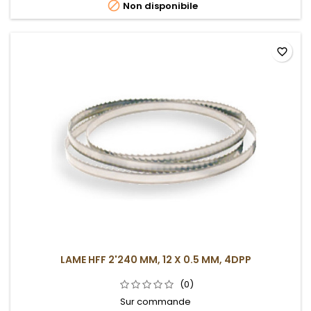

Non disponibile
favorite_border
LAME HFF 2'240 MM, 12 X 0.5 MM, 4DPP
(0)
Sur commande