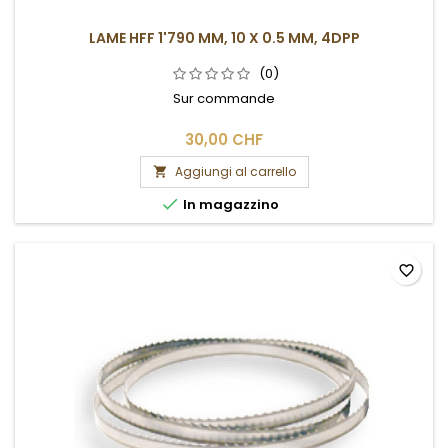
LAME HFF 1'790 MM, 10 X 0.5 MM, 4DPP
(0)
Sur commande
30,00 CHF
Aggiungi al carrello


In magazzino
favorite_border