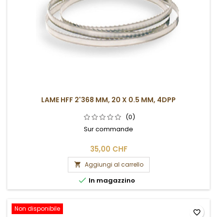
LAME HFF 2'368 MM, 20 X 0.5 MM, 4DPP
(0)
Sur commande
35,00 CHF
Aggiungi al carrello


In magazzino
Non disponibile
favorite_border