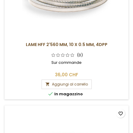
LAME HFF 2'560 MM, 10 X 0.5 MM, 4DPP
(0)
Sur commande
36,00 CHF
Aggiungi al carrello


In magazzino
favorite_border