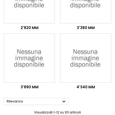
2'820 MM
3'380 MM
3'890 MM
4'340 MM

Rilevanza
Visualizzati 1-12 su 101 articoli