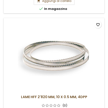
Aggiungi al carrello


In magazzino
favorite_border
LAME HFF 2'820 MM, 10 X 0.5 MM, 4DPP
(0)