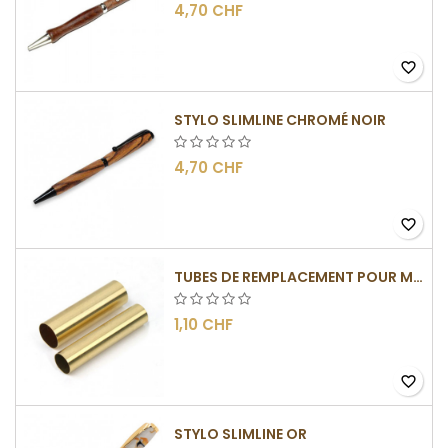
4,70 CHF
favorite_border
STYLO SLIMLINE CHROMÉ NOIR
4,70 CHF
favorite_border
TUBES DE REMPLACEMENT POUR MÉCANISMES SLIMLINE
1,10 CHF
favorite_border
STYLO SLIMLINE OR