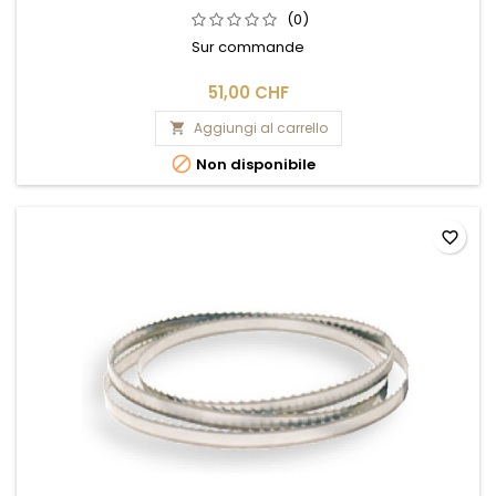
(0)
Sur commande
51,00 CHF
Aggiungi al carrello


Non disponibile
favorite_border