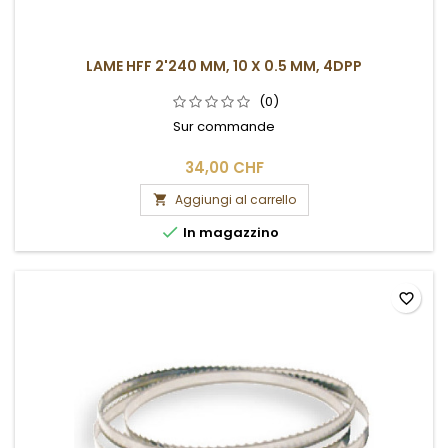
LAME HFF 2'240 MM, 10 X 0.5 MM, 4DPP
(0)
Sur commande
34,00 CHF
Aggiungi al carrello


In magazzino
favorite_border