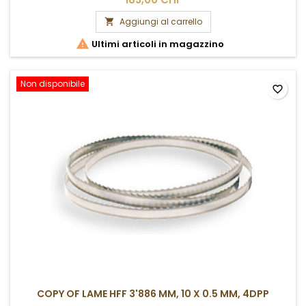
Aggiungi al carrello


Ultimi articoli in magazzino
Non disponibile
favorite_border
COPY OF LAME HFF 3'886 MM, 10 X 0.5 MM, 4DPP