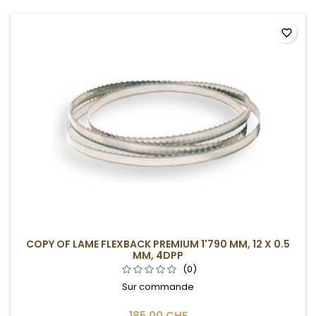
favorite_border
COPY OF LAME FLEXBACK PREMIUM 1'790 MM, 12 X 0.5
MM, 4DPP
(0)
Sur commande
185,00 CHF