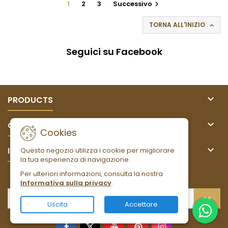
1
2
3
Successivo

TORNA ALL'INIZIO

Seguici su Facebook

PRODUCTS

OUR COMPANY
Cookies

IL TUO ACCOUNT
Questo negozio utilizza i cookie per migliorare
la tua esperienza di navigazione.
Per ulteriori informazioni, consulta la nostra
NEWSLETTER
Informativa sulla privacy
.
Uscita
Accettare
Facebook
Twitter
YouTube
Pinterest
Instagram