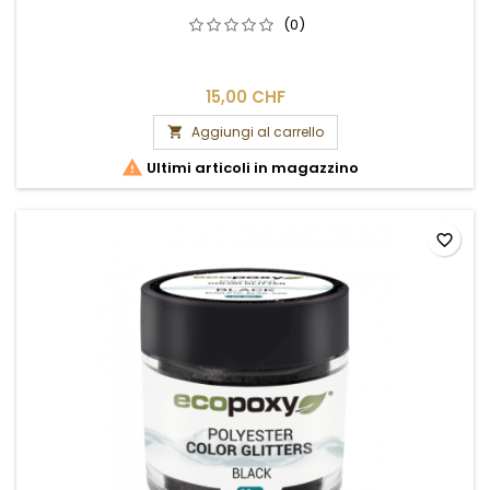
(0)
15,00 CHF
Aggiungi al carrello


Ultimi articoli in magazzino
favorite_border