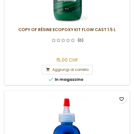
COPY OF RÉSINE ECOPOXY KIT FLOW CAST 1.5 L
(0)
15,00 CHF
Aggiungi al carrello


In magazzino
favorite_border