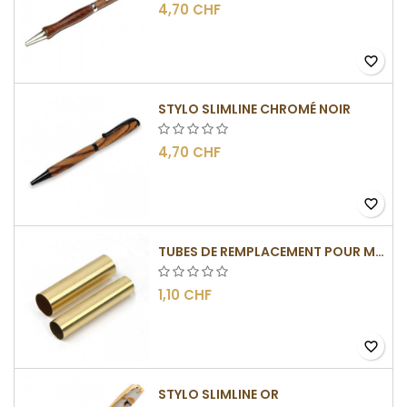
4,70 CHF
favorite_border
STYLO SLIMLINE CHROMÉ NOIR
4,70 CHF
favorite_border
TUBES DE REMPLACEMENT POUR MÉCANISMES SLIMLINE
1,10 CHF
favorite_border
STYLO SLIMLINE OR