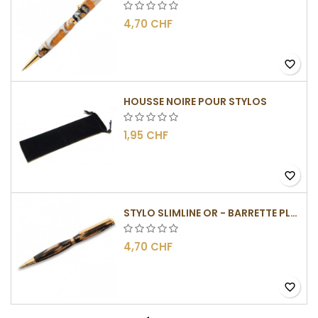
4,70 CHF
favorite_border
HOUSSE NOIRE POUR STYLOS
1,95 CHF
favorite_border
STYLO SLIMLINE OR - BARRETTE PLATE
4,70 CHF
favorite_border