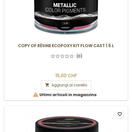
COPY OF RÉSINE ECOPOXY KIT FLOW CAST 1.5 L
(0)
15,00 CHF
Aggiungi al carrello


Ultimi articoli in magazzino
favorite_border