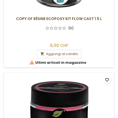
COPY OF RÉSINE ECOPOXY KIT FLOW CAST 1.5 L
(0)
6,00 CHF
Aggiungi al carrello


Ultimi articoli in magazzino
favorite_border