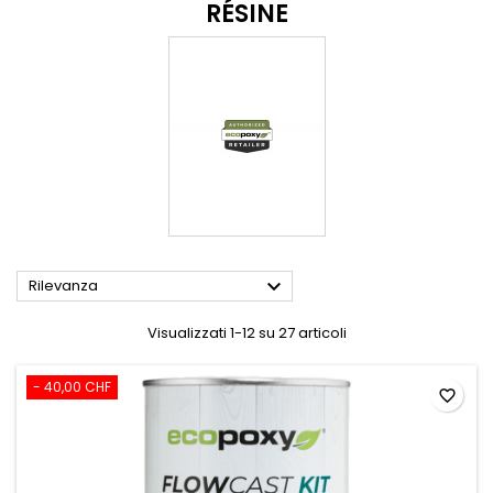
RÉSINE

Rilevanza
Visualizzati 1-12 su 27 articoli
- 40,00 CHF
favorite_border