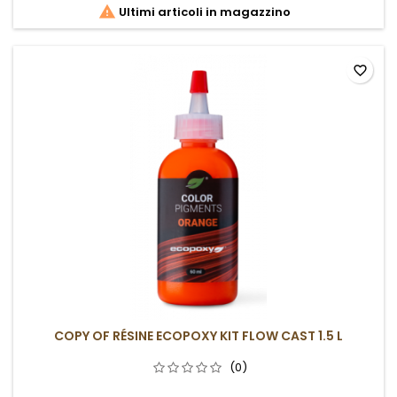

Ultimi articoli in magazzino
favorite_border
COPY OF RÉSINE ECOPOXY KIT FLOW CAST 1.5 L
(0)