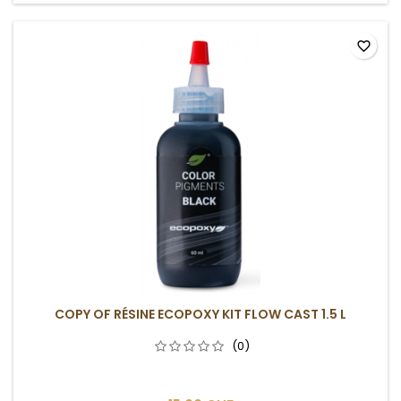
favorite_border
COPY OF RÉSINE ECOPOXY KIT FLOW CAST 1.5 L
(0)