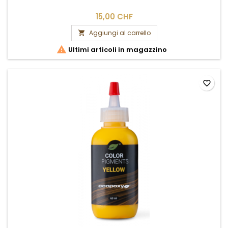
15,00 CHF
Aggiungi al carrello


Ultimi articoli in magazzino
favorite_border