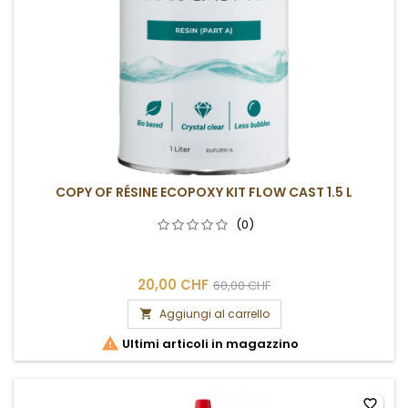
COPY OF RÉSINE ECOPOXY KIT FLOW CAST 1.5 L
(0)
20,00 CHF
60,00 CHF
Aggiungi al carrello


Ultimi articoli in magazzino
favorite_border