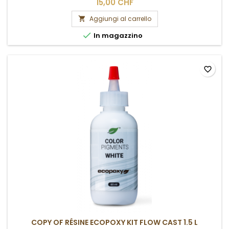
15,00 CHF
Aggiungi al carrello


In magazzino
favorite_border
COPY OF RÉSINE ECOPOXY KIT FLOW CAST 1.5 L