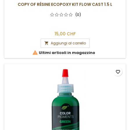
COPY OF RÉSINE ECOPOXY KIT FLOW CAST 1.5 L
(0)
15,00 CHF
Aggiungi al carrello


Ultimi articoli in magazzino
favorite_border