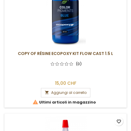
COPY OF RÉSINE ECOPOXY KIT FLOW CAST 1.5 L
(0)
15,00 CHF
Aggiungi al carrello


Ultimi articoli in magazzino
favorite_border