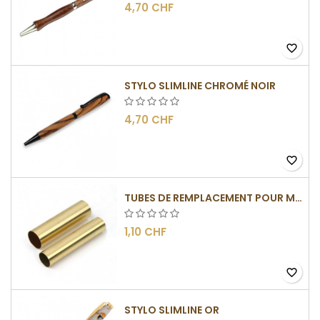
4,70 CHF
favorite_border
STYLO SLIMLINE CHROMÉ NOIR
4,70 CHF
favorite_border
TUBES DE REMPLACEMENT POUR MÉCANISMES SLIMLINE
1,10 CHF
favorite_border
STYLO SLIMLINE OR