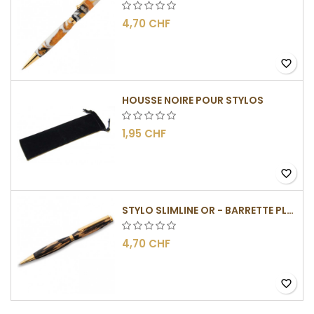
4,70 CHF
favorite_border
HOUSSE NOIRE POUR STYLOS
1,95 CHF
favorite_border
STYLO SLIMLINE OR - BARRETTE PLATE
4,70 CHF
favorite_border