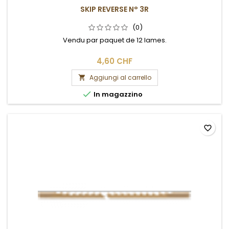
SKIP REVERSE N° 3R
(0)
Vendu par paquet de 12 lames.
4,60 CHF
Aggiungi al carrello


In magazzino
favorite_border