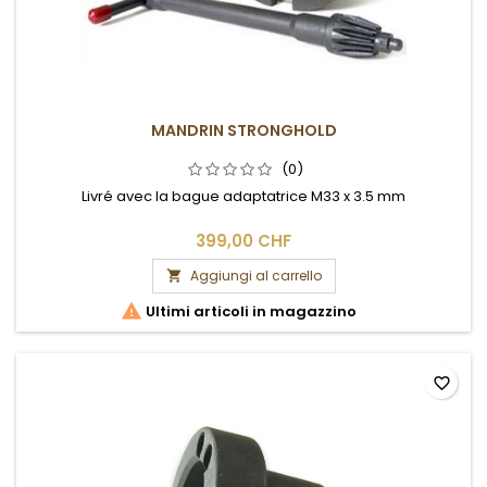
MANDRIN STRONGHOLD
(0)
Livré avec la bague adaptatrice M33 x 3.5 mm
399,00 CHF
Aggiungi al carrello


Ultimi articoli in magazzino
favorite_border