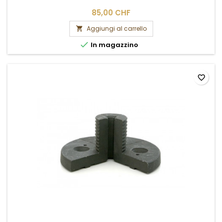
85,00 CHF
Aggiungi al carrello


In magazzino
favorite_border