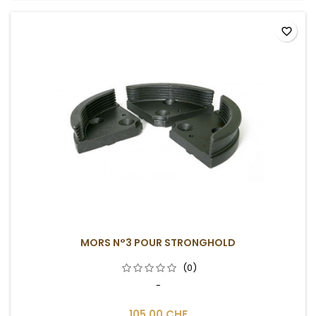
favorite_border
MORS N°3 POUR STRONGHOLD
(0)
-
105,00 CHF