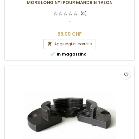
MORS LONG N°1 POUR MANDRIN TALON
(0)
-
85,00 CHF
Aggiungi al carrello


In magazzino
favorite_border