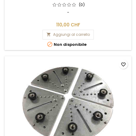
(0)
-
110,00 CHF
Aggiungi al carrello


Non disponibile
favorite_border