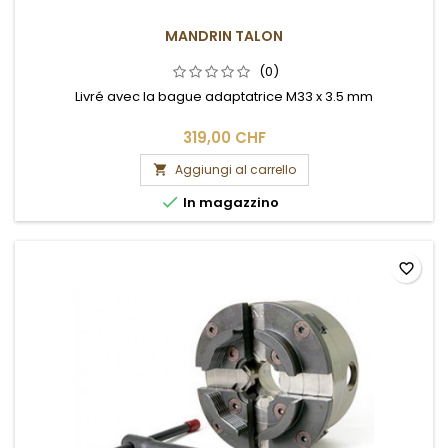
MANDRIN TALON
(0)
Livré avec la bague adaptatrice M33 x 3.5 mm
319,00 CHF
Aggiungi al carrello


In magazzino
favorite_border