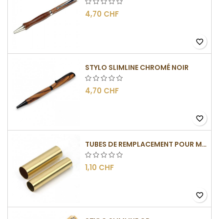
4,70 CHF
favorite_border
STYLO SLIMLINE CHROMÉ NOIR
4,70 CHF
favorite_border
TUBES DE REMPLACEMENT POUR MÉCANISMES SLIMLINE
1,10 CHF
favorite_border