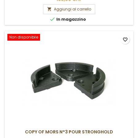
Aggiungi al carrello


In magazzino
Non disponibile
favorite_border
COPY OF MORS N°3 POUR STRONGHOLD