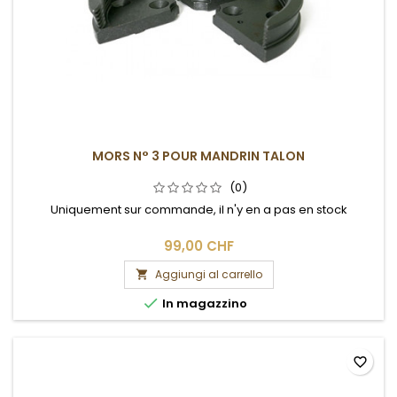
MORS N° 3 POUR MANDRIN TALON
(0)
Uniquement sur commande, il n'y en a pas en stock
99,00 CHF
Aggiungi al carrello


In magazzino
favorite_border