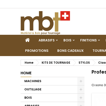
M
(
C
A
add_circle_outline
((
De
No
dei
HOME
ABRASIFS
BOIS
FINITIONS
PROMOTIONS
BONS CADEAUX
TOURNA
Home
KITS DE TOURNAGE
STYLOS
Clas
Profe
HOME
MACHINES
Ci sono 3
Toggle
OUTILLAGE
Toggle
BOIS
Toggle
ABRASIFS