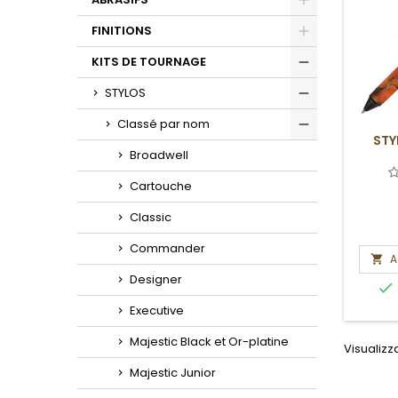
Toggle
FINITIONS
Toggle
KITS DE TOURNAGE
Toggle
STYLOS
Toggle
Classé par nom
STY
Toggle
Broadwell
Cartouche
Classic
Commander
A

Designer

Executive
Majestic Black et Or-platine
Visualizza
Majestic Junior