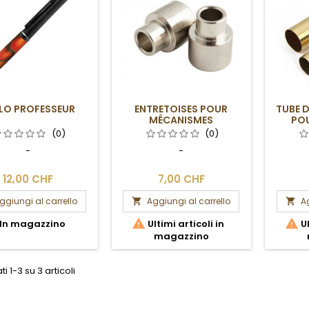
LO PROFESSEUR
ENTRETOISES POUR
TUBE 
MÉCANISMES
PO
PROFESSEUR
(0)
(0)
-
-
12,00 CHF
7,00 CHF
ggiungi al carrello
Aggiungi al carrello
Ag




In magazzino
Ultimi articoli in
Ul
magazzino
ti 1-3 su 3 articoli