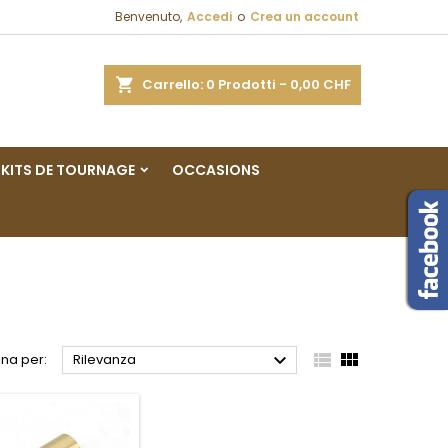
Benvenuto,
Accedi
o
Crea un account
×
×
×
×
a
Carrello
0
Prodotti -
0,00 CHF
sta
KITS DE TOURNAGE
OCCASIONS
)
i
i



na per:
Rilevanza