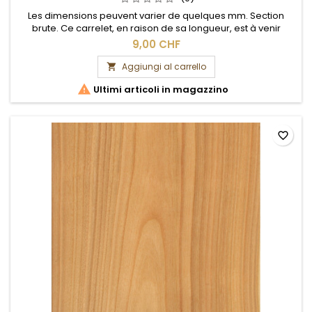
Les dimensions peuvent varier de quelques mm. Section
brute. Ce carrelet, en raison de sa longueur, est à venir
chercher sur place.
9,00 CHF
Aggiungi al carrello


Ultimi articoli in magazzino
favorite_border