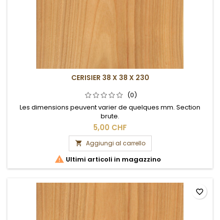
CERISIER 38 X 38 X 230
(0)
Les dimensions peuvent varier de quelques mm. Section
brute.
5,00 CHF
Aggiungi al carrello


Ultimi articoli in magazzino
favorite_border