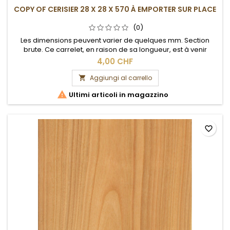
COPY OF CERISIER 28 X 28 X 570 À EMPORTER SUR PLACE
(0)
Les dimensions peuvent varier de quelques mm. Section
brute. Ce carrelet, en raison de sa longueur, est à venir
chercher sur place.
4,00 CHF
Aggiungi al carrello


Ultimi articoli in magazzino
favorite_border