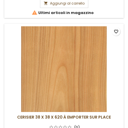
Aggiungi al carrello


Ultimi articoli in magazzino
favorite_border
CERISIER 38 X 38 X 620 À EMPORTER SUR PLACE
(0)