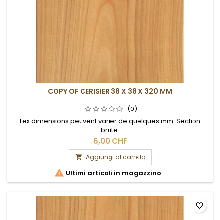
COPY OF CERISIER 38 X 38 X 320 MM
(0)
Les dimensions peuvent varier de quelques mm. Section
brute.
6,00 CHF
Aggiungi al carrello


Ultimi articoli in magazzino
favorite_border