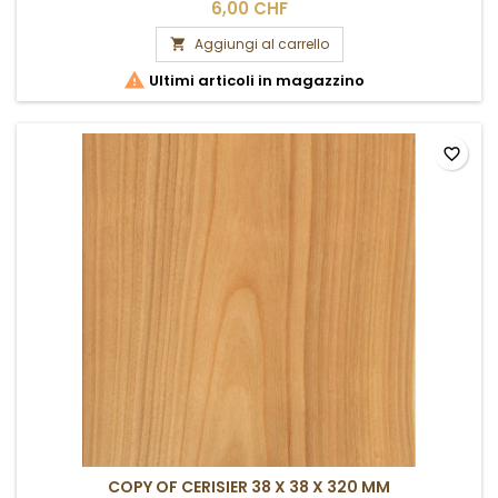
chercher sur place.
6,00 CHF
Aggiungi al carrello


Ultimi articoli in magazzino
favorite_border
COPY OF CERISIER 38 X 38 X 320 MM