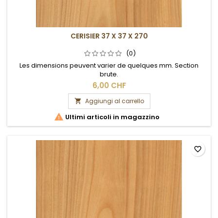
CERISIER 37 X 37 X 270
(0)
Les dimensions peuvent varier de quelques mm. Section
brute.
6,00 CHF
Aggiungi al carrello


Ultimi articoli in magazzino
favorite_border