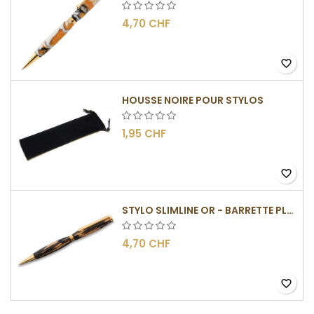
4,70 CHF
favorite_border
HOUSSE NOIRE POUR STYLOS
1,95 CHF
favorite_border
STYLO SLIMLINE OR - BARRETTE PLATE
4,70 CHF
favorite_border