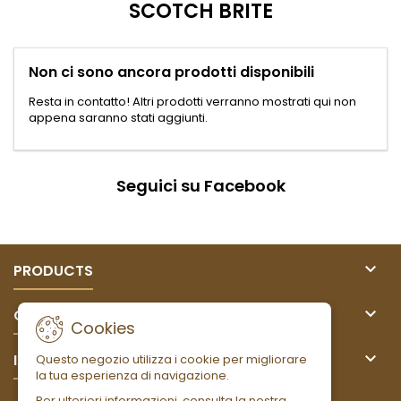
SCOTCH BRITE
Non ci sono ancora prodotti disponibili
Resta in contatto! Altri prodotti verranno mostrati qui non
appena saranno stati aggiunti.
Seguici su Facebook

PRODUCTS

OUR COMPANY
Cookies

IL TUO ACCOUNT
Questo negozio utilizza i cookie per migliorare
la tua esperienza di navigazione.
Per ulteriori informazioni, consulta la nostra