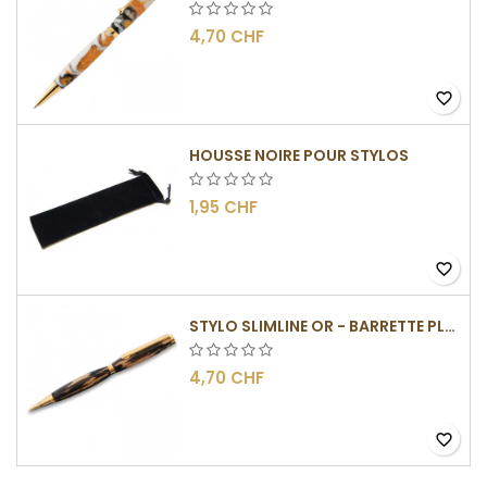
4,70 CHF
favorite_border
HOUSSE NOIRE POUR STYLOS
1,95 CHF
favorite_border
STYLO SLIMLINE OR - BARRETTE PLATE
4,70 CHF
favorite_border