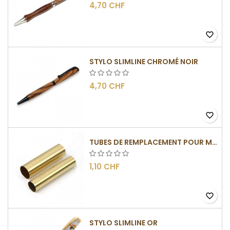
4,70 CHF
favorite_border
STYLO SLIMLINE CHROMÉ NOIR
4,70 CHF
favorite_border
TUBES DE REMPLACEMENT POUR MÉCANISMES SLIMLINE
1,10 CHF
favorite_border
STYLO SLIMLINE OR