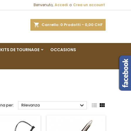
Benvenuto,
Accedi
o
Crea un account
×
×
×
×
a
Carrello
0
Prodotti -
0,00 CHF
sta
KITS DE TOURNAGE
OCCASIONS
)
i
i



na per:
Rilevanza