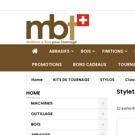
M
(
C
A
add_circle_outline
((
De
No
dei
HOME
ABRASIFS
BOIS
FINITIONS
PROMOTIONS
BONS CADEAUX
TOURNA
Home
KITS DE TOURNAGE
STYLOS
Clas
Stylet
HOME
MACHINES
Ci sono 6
Toggle
OUTILLAGE
Toggle
BOIS
Toggle
ABRASIFS