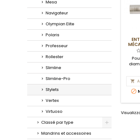
Mesa
Navigateur
Olympian Elite
Polaris
ENT
MÉCA
Professeur
Rollester
Pou
diamè
Slimline
Slimline-Pro
A

Stylets

N
Vertex
Virtuoso
Visualizza
Classé par type
Toggle
Mandrins et accessoires