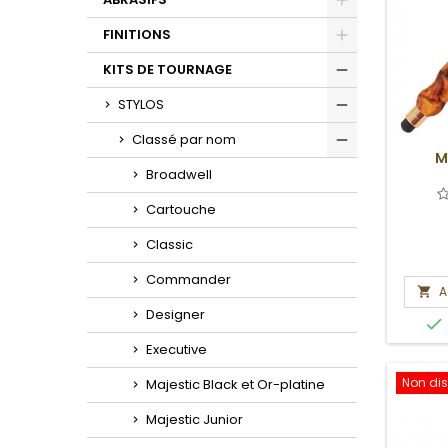
Toggle
FINITIONS
Toggle
KITS DE TOURNAGE
Toggle
STYLOS
Toggle
Classé par nom
M
Toggle
Broadwell
Cartouche
Classic
Commander
A

Designer

Executive
Non dis
Majestic Black et Or-platine
Majestic Junior