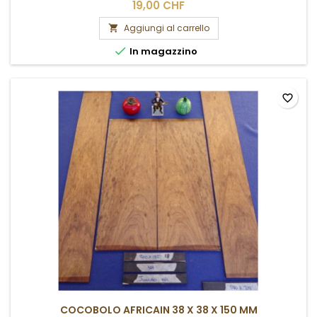
19,00 CHF
Aggiungi al carrello


In magazzino
favorite_border
COCOBOLO AFRICAIN 38 X 38 X 150 MM