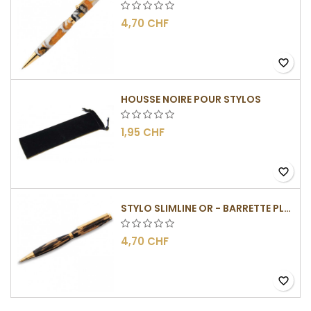
4,70 CHF
favorite_border
HOUSSE NOIRE POUR STYLOS
1,95 CHF
favorite_border
STYLO SLIMLINE OR - BARRETTE PLATE
4,70 CHF
favorite_border