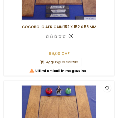
COCOBOLO AFRICAIN 152 X 152 X 58 MM
(0)
-
69,00 CHF
Aggiungi al carrello


Ultimi articoli in magazzino
favorite_border