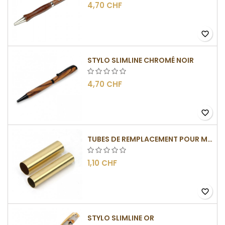
4,70 CHF
favorite_border
STYLO SLIMLINE CHROMÉ NOIR
4,70 CHF
favorite_border
TUBES DE REMPLACEMENT POUR MÉCANISMES SLIMLINE
1,10 CHF
favorite_border
STYLO SLIMLINE OR