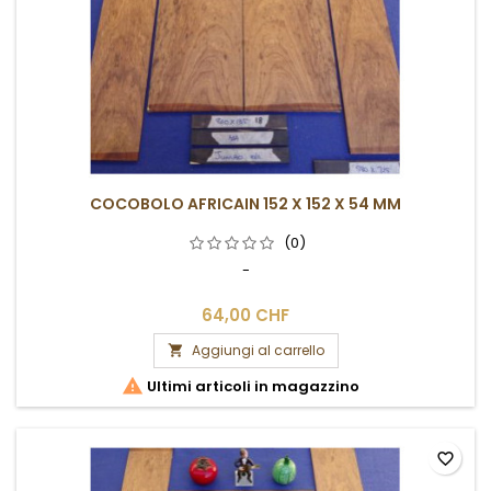
COCOBOLO AFRICAIN 152 X 152 X 54 MM
(0)
-
64,00 CHF
Aggiungi al carrello


Ultimi articoli in magazzino
favorite_border