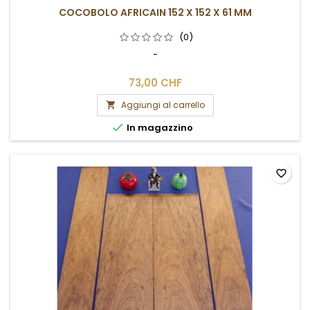
COCOBOLO AFRICAIN 152 X 152 X 61 MM
(0)
-
73,00 CHF
Aggiungi al carrello


In magazzino
favorite_border