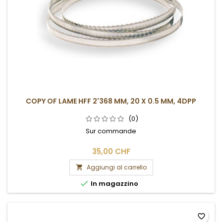
COPY OF LAME HFF 2'368 MM, 20 X 0.5 MM, 4DPP
(0)
Sur commande
35,00 CHF
Aggiungi al carrello


In magazzino
favorite_border