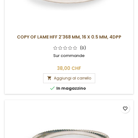
COPY OF LAME HFF 2'368 MM, 16 X 0.5 MM, 4DPP
(0)
Sur commande
38,00 CHF
Aggiungi al carrello


In magazzino
favorite_border