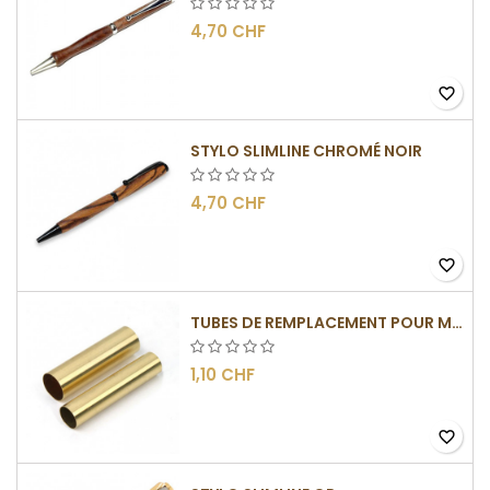
4,70 CHF
favorite_border
STYLO SLIMLINE CHROMÉ NOIR
4,70 CHF
favorite_border
TUBES DE REMPLACEMENT POUR MÉCANISMES SLIMLINE
1,10 CHF
favorite_border