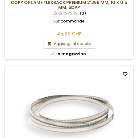
COPY OF LAME FLEXBACK PREMIUM 2'368 MM, 10 X 0.5
MM, 6DPP
(0)
Sur commande
45,00 CHF
Aggiungi al carrello


In magazzino
favorite_border