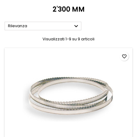
2'300 MM

Rilevanza
Visualizzati 1-9 su 9 articoli
favorite_border