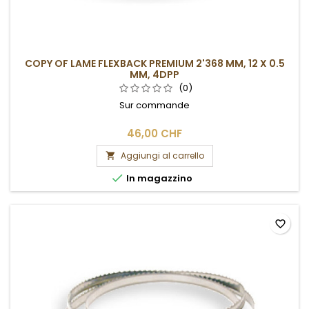
COPY OF LAME FLEXBACK PREMIUM 2'368 MM, 12 X 0.5
MM, 4DPP
(0)
Sur commande
46,00 CHF
Aggiungi al carrello


In magazzino
favorite_border