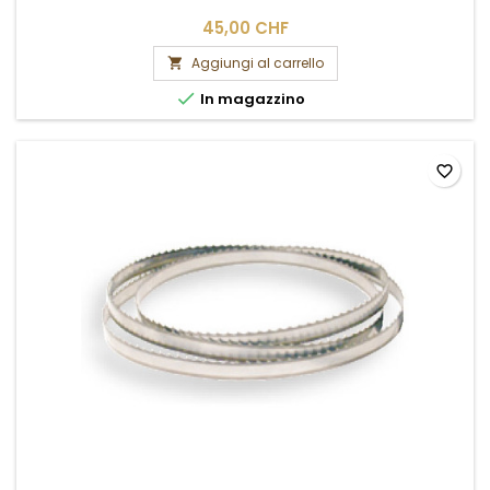
45,00 CHF
Aggiungi al carrello


In magazzino
favorite_border