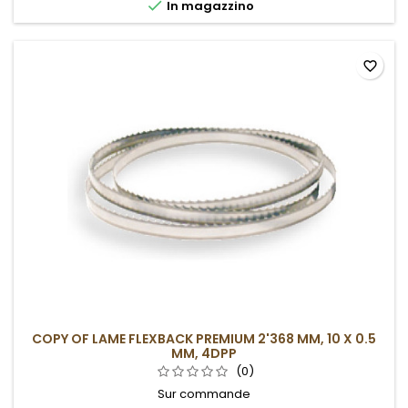

In magazzino
favorite_border
COPY OF LAME FLEXBACK PREMIUM 2'368 MM, 10 X 0.5
MM, 4DPP
(0)
Sur commande