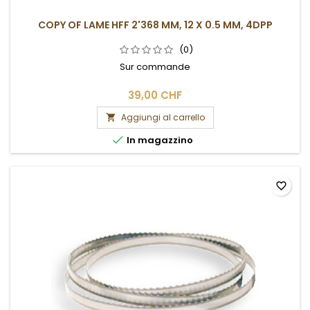
COPY OF LAME HFF 2'368 MM, 12 X 0.5 MM, 4DPP
(0)
Sur commande
39,00 CHF
Aggiungi al carrello


In magazzino
favorite_border