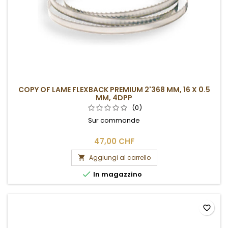
COPY OF LAME FLEXBACK PREMIUM 2'368 MM, 16 X 0.5
MM, 4DPP
(0)
Sur commande
47,00 CHF
Aggiungi al carrello


In magazzino
favorite_border