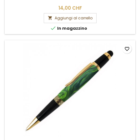
14,00 CHF
Aggiungi al carrello


In magazzino
favorite_border