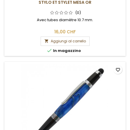
STYLO ET STYLET MESA OR
(0)
Avec tubes diamètre 10.7 mm.
16,00 CHF
Aggiungi al carrello


In magazzino
favorite_border