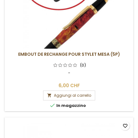
EMBOUT DE RECHANGE POUR STYLET MESA (5P)
(0)
-
6,00 CHF
Aggiungi al carrello


In magazzino
favorite_border