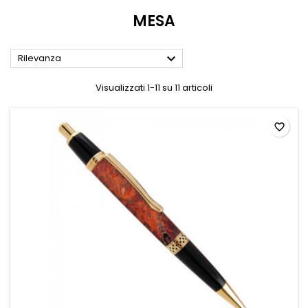
MESA

Rilevanza
Visualizzati 1-11 su 11 articoli
favorite_border