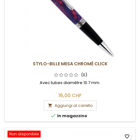
STYLO-BILLE MESA CHROMÉ CLICK
(0)
Avec tubes diamètre 10.7 mm.
16,00 CHF
Aggiungi al carrello


In magazzino
Non disponibile
favorite_border