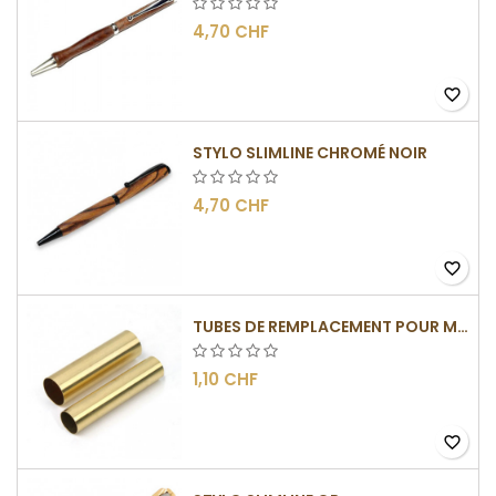
4,70 CHF
favorite_border
STYLO SLIMLINE CHROMÉ NOIR
4,70 CHF
favorite_border
TUBES DE REMPLACEMENT POUR MÉCANISMES SLIMLINE
1,10 CHF
favorite_border