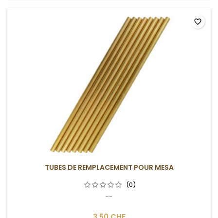
favorite_border
TUBES DE REMPLACEMENT POUR MESA
(0)
--
3,50 CHF