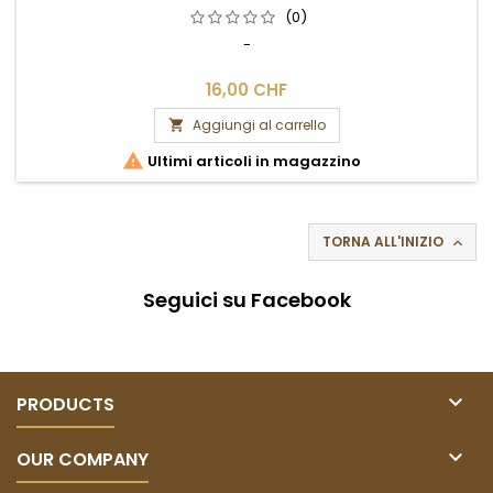
(0)
-
16,00 CHF
Aggiungi al carrello


Ultimi articoli in magazzino
TORNA ALL'INIZIO

Seguici su Facebook

PRODUCTS

OUR COMPANY