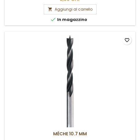
Aggiungi al carrello


In magazzino
favorite_border
MÈCHE 10.7 MM