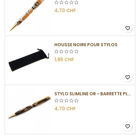
4,70 CHF
favorite_border
HOUSSE NOIRE POUR STYLOS
1,95 CHF
favorite_border
STYLO SLIMLINE OR - BARRETTE PLATE
4,70 CHF
favorite_border