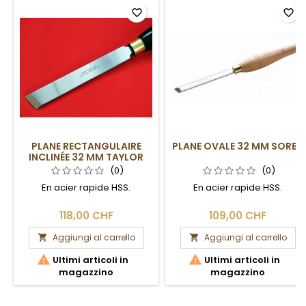
favorite_border
favorite_border
PLANE RECTANGULAIRE
PLANE OVALE 32 MM SORBY
INCLINÉE 32 MM TAYLOR
(0)
(0)
En acier rapide HSS.
En acier rapide HSS.
118,00 CHF
109,00 CHF
Aggiungi al carrello
Aggiungi al carrello




Ultimi articoli in
Ultimi articoli in
magazzino
magazzino