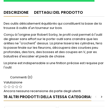
DESCRIZIONE
DETTAGLI DEL PRODOTTO
Des outils délicatement équilibrés qui constituent la base de la
trousse à outils d'un tourneur sur bois.
Conçu à l'origine par Robert Sorby, le profil oval permet à l'outil
de glisser sans effort sur le porte-outil sans craindre que les
arêtes ne "crochent" dessus.
La plane
lissera les cylindres, fera
la passe finale sur les fleurons, découpera des courbes peu
profondes, des tors, des bosses et des coupes en V, par ex.
balustres d'escalier et pieds de chaise.
La plane est
indispensable si une finition précise est requise par
l'outil.
Commenti (0)
Valutazione
Ancora nessuna recensione da parte degli utenti.
16 ALTRI PRODOTTI DELLA STESSA CATEGORIA:
<
>