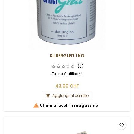
SILBERGLEIT 1 KG
(0)
Facile à utiliser !
43,00 CHF
Aggiungi al carrello


Ultimi articoli in magazzino
favorite_border