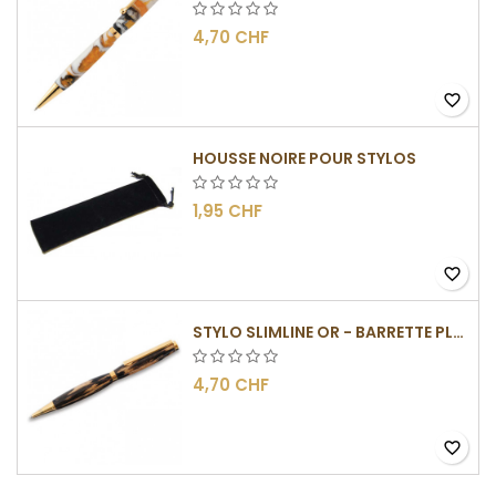
4,70 CHF
favorite_border
HOUSSE NOIRE POUR STYLOS
1,95 CHF
favorite_border
STYLO SLIMLINE OR - BARRETTE PLATE
4,70 CHF
favorite_border