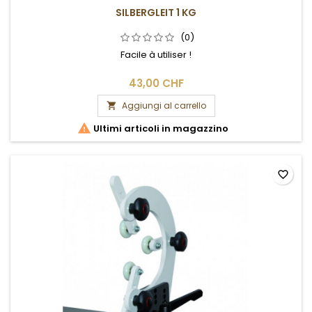
SILBERGLEIT 1 KG
(0)
Facile à utiliser !
43,00 CHF
Aggiungi al carrello


Ultimi articoli in magazzino
favorite_border