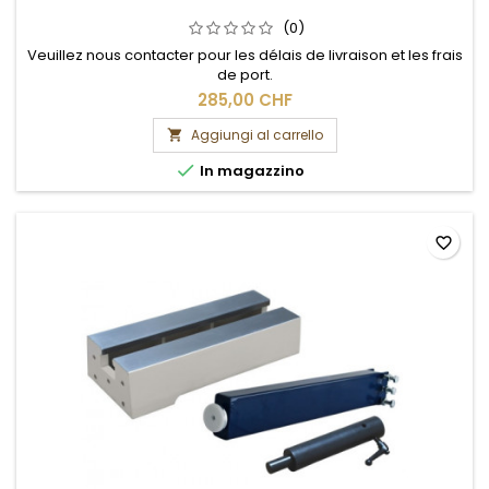
(0)
Veuillez nous contacter pour les délais de livraison et les frais
de port.
285,00 CHF
Aggiungi al carrello


In magazzino
favorite_border