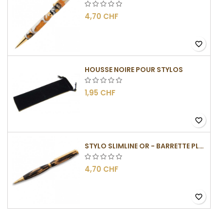
4,70 CHF
favorite_border
HOUSSE NOIRE POUR STYLOS
1,95 CHF
favorite_border
STYLO SLIMLINE OR - BARRETTE PLATE
4,70 CHF
favorite_border