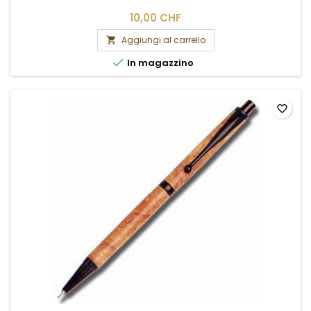
10,00 CHF
Aggiungi al carrello


In magazzino
favorite_border