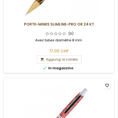
PORTE-MINES SLIMLINE-PRO OR 24 KT
(0)
Avec tubes diamètre 8 mm.
17,00 CHF
Aggiungi al carrello


In magazzino
favorite_border