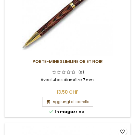
PORTE-MINE SLIMLINE OR ET NOIR
(0)
Avec tubes diamètre 7 mm.
13,50 CHF
Aggiungi al carrello


In magazzino
favorite_border