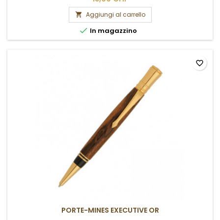
Aggiungi al carrello


In magazzino
favorite_border
PORTE-MINES EXECUTIVE OR