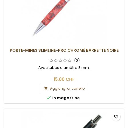
PORTE-MINES SLIMLINE-PRO CHROMÉ BARRETTE NOIRE
(0)
Avec tubes diamètre 8 mm.
15,00 CHF
Aggiungi al carrello


In magazzino
favorite_border