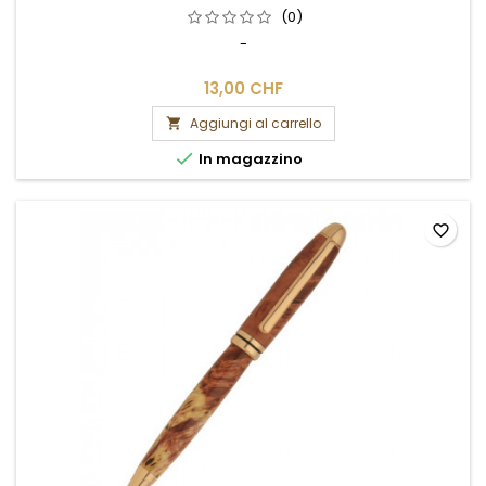
(0)
-
13,00 CHF
Aggiungi al carrello


In magazzino
favorite_border