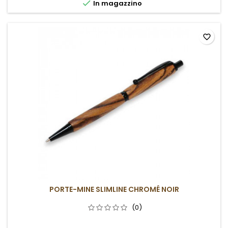

In magazzino
favorite_border
PORTE-MINE SLIMLINE CHROMÉ NOIR
(0)