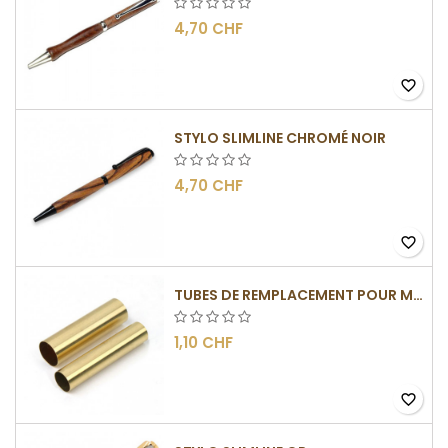
4,70 CHF
favorite_border
STYLO SLIMLINE CHROMÉ NOIR
4,70 CHF
favorite_border
TUBES DE REMPLACEMENT POUR MÉCANISMES SLIMLINE
1,10 CHF
favorite_border