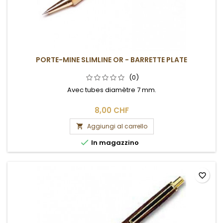
PORTE-MINE SLIMLINE OR - BARRETTE PLATE
(0)
Avec tubes diamètre 7 mm.
8,00 CHF
Aggiungi al carrello


In magazzino
favorite_border