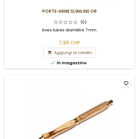
PORTE-MINE SLIMLINE OR
(0)
Avec tubes diamètre 7 mm.
7,90 CHF
Aggiungi al carrello


In magazzino
favorite_border