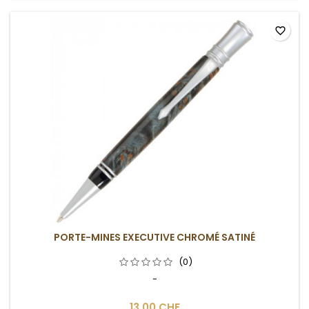
favorite_border
PORTE-MINES EXECUTIVE CHROMÉ SATINÉ
(0)
-
13,00 CHF