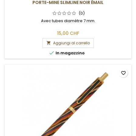
PORTE-MINE SLIMLINE NOIR ÉMAIL
(0)
Avec tubes diamètre 7 mm.
15,00 CHF
Aggiungi al carrello


In magazzino
favorite_border