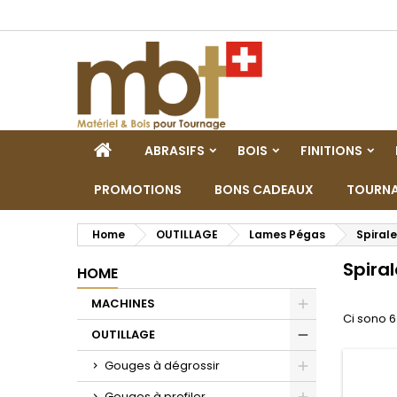
M
(
C
A
add_circle_outline
((
De
No
dei
HOME
ABRASIFS
BOIS
FINITIONS
PROMOTIONS
BONS CADEAUX
TOURNA
Home
OUTILLAGE
Lames Pégas
Spirale
Spiral
HOME
MACHINES
Ci sono 6
Toggle
OUTILLAGE
Toggle
Gouges à dégrossir
Toggle
Gouges à profiler