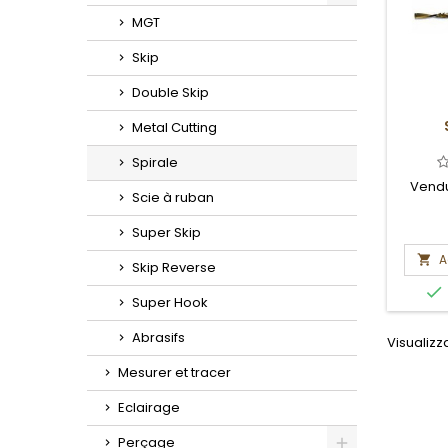
Toggle
MGT
Skip
Double Skip
Metal Cutting
Spirale
Vendu
Scie à ruban
Super Skip
A

Skip Reverse

Super Hook
Abrasifs
Visualizza
Mesurer et tracer
Eclairage
Perçage