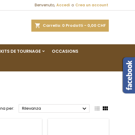
Benvenuto,
Accedi
o
Crea un account
×
×
×
×
a
Carrello
0
Prodotti -
0,00 CHF
sta
KITS DE TOURNAGE
OCCASIONS
)
i
i



na per:
Rilevanza