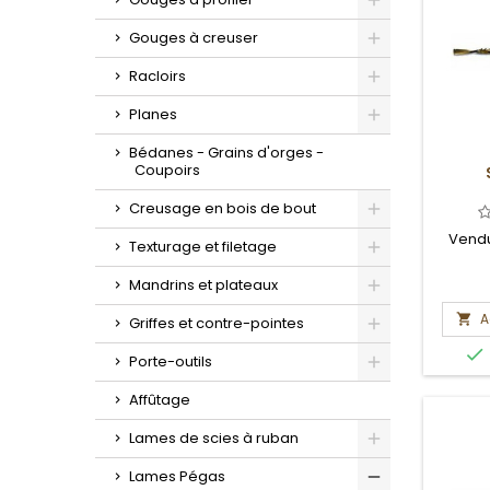
Toggle
Gouges à creuser
Toggle
Racloirs
Toggle
Planes
Toggle
Bédanes - Grains d'orges -
Coupoirs
Creusage en bois de bout
Toggle
Vendu
Texturage et filetage
Toggle
Mandrins et plateaux
Toggle
A

Griffes et contre-pointes
Toggle

Porte-outils
Toggle
Affûtage
Lames de scies à ruban
Toggle
Lames Pégas