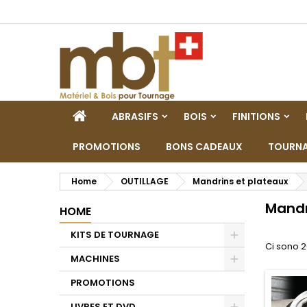
M
(
C
A
add_circle_outline
((
De
No
dei
HOME
ABRASIFS
BOIS
FINITIONS
PROMOTIONS
BONS CADEAUX
TOURNA
Home
OUTILLAGE
Mandrins et plateaux
Mandr
HOME
KITS DE TOURNAGE
Ci sono 2
Toggle
MACHINES
Toggle
PROMOTIONS
LIVRES ET DVD