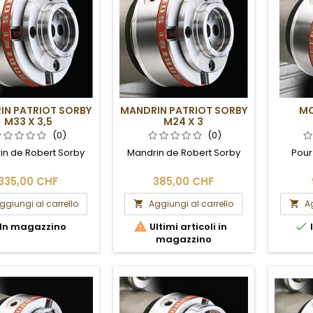
IN PATRIOT SORBY
MANDRIN PATRIOT SORBY
MO
M33 X 3,5
M24 X 3
(0)
(0)
in de Robert Sorby
Mandrin de Robert Sorby
Pour
335,00 CHF
385,00 CHF
ggiungi al carrello
Aggiungi al carrello
Ag




In magazzino
Ultimi articoli in
magazzino