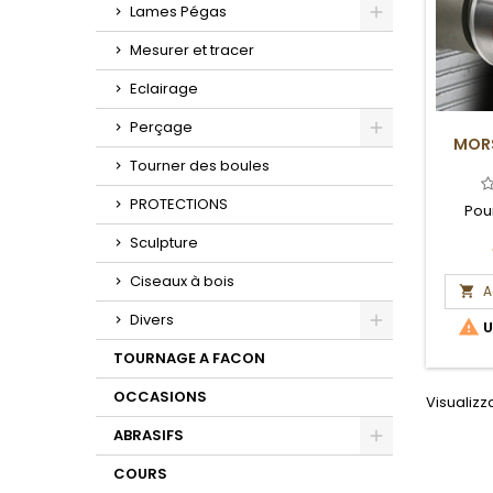
Toggle
Lames Pégas
Toggle
Mesurer et tracer
Eclairage
Perçage
MOR
Toggle
Tourner des boules
PROTECTIONS
Pou
Sculpture
Ciseaux à bois
A

Divers

U
Toggle
TOURNAGE A FACON
OCCASIONS
Visualizza
ABRASIFS
Toggle
COURS