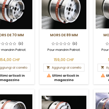
ORS DE 70 MM
MORS DE 89 MM
MO
(0)
(0)
 mandrin Patriot.
Pour mandrin Patriot.
Pour
154,00 CHF
159,00 CHF
ggiungi al carrello
Aggiungi al carrello
Ag




ltimi articoli in
Ultimi articoli in
Ul
magazzino
magazzino