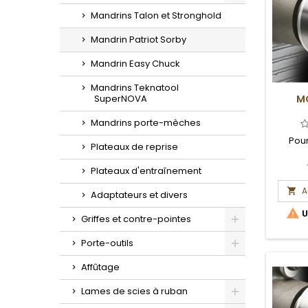
Toggle
Mandrins Talon et Stronghold
Mandrin Patriot Sorby
Mandrin Easy Chuck
Mandrins Teknatool
SuperNOVA
M
Mandrins porte-mèches
Pour
Plateaux de reprise
Plateaux d'entraînement
A

Adaptateurs et divers

U
Griffes et contre-pointes
Toggle
Porte-outils
Toggle
Affûtage
Lames de scies à ruban