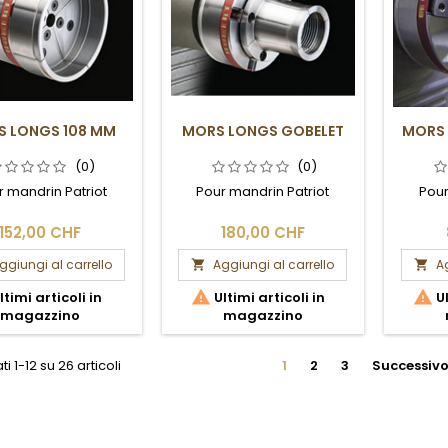
S LONGS 108 MM
MORS LONGS GOBELET
MORS 
(0)
(0)
r mandrin Patriot
Pour mandrin Patriot
Pour
152,00 CHF
180,00 CHF
ggiungi al carrello
Aggiungi al carrello
Ag




ltimi articoli in
Ultimi articoli in
Ul
magazzino
magazzino
ti 1-12 su 26 articoli
1
2
3
Successiv