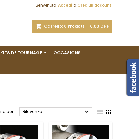
Benvenuto,
Accedi
o
Crea un account
×
×
×
×
a
Carrello
0
Prodotti -
0,00 CHF
sta
KITS DE TOURNAGE
OCCASIONS
)
i
i



na per:
Rilevanza