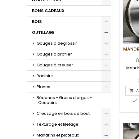
Toggle
BONS CADEAUX
BOIS
Toggle
OUTILLAGE
Toggle
Gouges à dégrossir
MANDR
Toggle
Gouges à profiler
Toggle
Gouges à creuser
Mandr
Toggle
Racloirs
Toggle
Planes
A

Toggle
Bédanes - Grains d'orges -

Coupoirs
Creusage en bois de bout
Toggle
Texturage et filetage
Toggle
Mandrins et plateaux